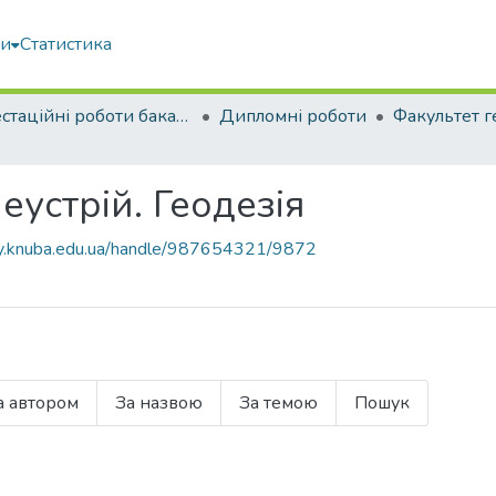
ми
Статистика
Атестаційні роботи бакалаврів
Дипломні роботи
еустрій. Геодезія
ary.knuba.edu.ua/handle/987654321/9872
а автором
За назвою
За темою
Пошук