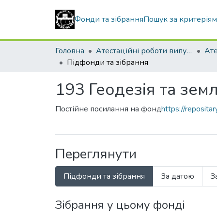
Фонди та зібрання
Пошук за критерія
Головна
Атестаційні роботи випускників
Підфонди та зібрання
193 Геодезія та земл
Постійне посилання на фонд
https://reposit
Переглянути
Підфонди та зібрання
За датою
З
Зібрання у цьому фонді