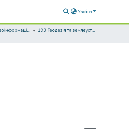
Увійти
Факультет геоінформаційних систем та управління територіями
193 Геодезія та землеустрій. Геодезія