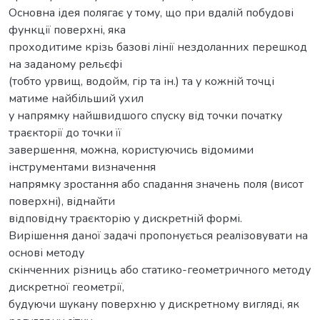
Основна ідея полягає у тому, що при вдалій побудові
функції поверхні, яка
проходитиме крізь базові лінії нездоланних перешкод
на заданому рельєфі
(тобто урвищ, водойм, гір та ін.) та у кожній точці
матиме найбільший ухил
у напрямку найшвидшого спуску від точки початку
траєкторії до точки її
завершення, можна, користуючись відомими
інструментами визначення
напрямку зростання або спадання значень поля (висот
поверхні), віднайти
відповідну траєкторію у дискретній формі.
Вирішення даної задачі пропонується реалізовувати на
основі методу
скінченних різниць або статико-геометричного методу
дискретної геометрії,
будуючи шукану поверхню у дискретному вигляді, як