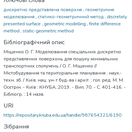
Ключові слова
дискретно представлена поверхня
,
геометричне
моделювання
,
статико-геометричний метод
,
discretely
presented surface
,
geometric modelling
,
finite difference
method
,
static-geometric method
Бібліографічний опис
Міщенко О. Г. Моделювання спеціальних дискретно
представлених поверхонь для пошуку мінімальних
транспортних сполучень / О. Г. Міщенко //
Містобудування та територіальне планування : наук.-
техн. зб. / Київ. нац. ун-т буд-ва і архіт. ; гол. ред. М. М.
Осєтрін. - Київ : КНУБА, 2019. - Вип. 70. - С. 401-416. -
Бібліогр. : 14 назв.
URI
https://repositary.knuba.edu.ua/handle/987654321/6190
Зібрання