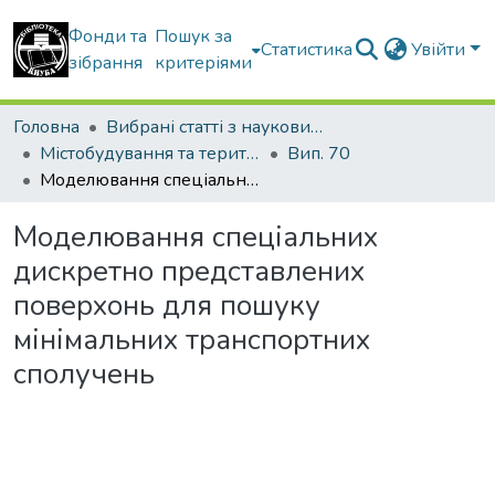
Фонди та
Пошук за
Статистика
Увійти
зібрання
критеріями
Головна
Вибрані статті з наукових збірників КНУБА
Містобудування та територіальне планування
Вип. 70
Моделювання спеціальних дискретно представлених поверхонь для пошуку мінімальних транспортних сполучень
Моделювання спеціальних
дискретно представлених
поверхонь для пошуку
мінімальних транспортних
сполучень