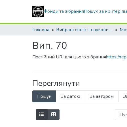
Фонди та зібрання
Пошук за критерія
Головна
Вибрані статті з наукових збірників КНУБА
Вип. 70
Постійний URI для цього зібрання
https://r
Переглянути
Пошук
За датою
За автором
З