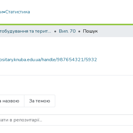
ми
Статистика
Містобудування та територіальне планування
Вип. 70
Пошук
epositary.knuba.edu.ua/handle/987654321/5932
а назвою
За темою