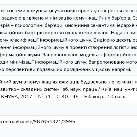
і системи комунікації учасників проекту створення логіс
 задачею виділено мінімізацію комунікаційних бар’єрів. 
єрів – психологічні бар’єри, множинна семантика, ієрархіч
нікаційних бар’єрів коротко охарактеризовано. Надано в
ему класифікації інформаційного шуму. Виділено десять о
ння інформаційного шуму в проекті створення логістичног
нформаційні шуми. Запропоновано модель інформаційного 
оди мінімізації інформаційного шуму. Запропоновано мето
о перспективи подальших досліджень у цьому напрямі.
йний шум в комунікаціях фахівців будівельної логістики і пі
звитком складних систем : зб. наук. праць / Київ. нац. ун-т б
: КНУБА, 2017. – № 31. – С. 40 - 45. - Бібліогр. : 10 назв.
nuba.edu.ua/handle/987654321/3995