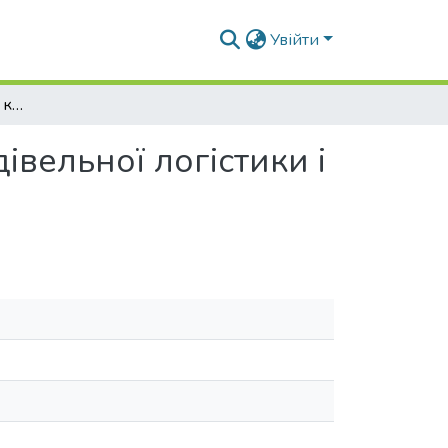
Увійти
Інформаційний шум в комунікаціях фахівців будівельної логістики і підходи до його мінімізації
івельної логістики і