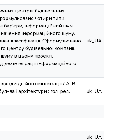
тичних центрів будівельних
Сформульовано чотири типи
ні бар’єри, інформаційний шум.
изначення інформаційного шуму.
знак класифікації. Сформульовано
uk_UA
о центру будівельної компанії.
шуму в цьому проекті.
д дезінтеграції інформаційного
дходи до його мінімізації / А. В.
уд-ва і архітектури ; гол. ред.
uk_UA
uk_UA