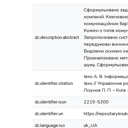
Сформульовано задач
компаній. Ключовою
комунікаційних бар’
Кожен з типів кому
dc.description.abstract
Запропоновано сист
передумови виникне
Виділено основні і
Проаналізовано мет
шуму. Сформульован
Івко А. В. Інформаці
dc.identifier.citation
Івко // Управління ро
Лізунов П. П. – Київ 
dc.identifier.issn
2219-5300
dc.identifier.uri
https://repositary.k
dc.language.iso
uk_UA