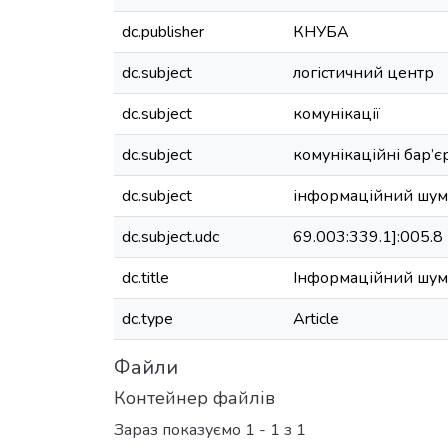
dc.publisher
КНУБА
dc.subject
логістичний центр
dc.subject
комунікації
dc.subject
комунікаційні бар’є
dc.subject
інформаційний шум
dc.subject.udc
69.003:339.1]:005.8
dc.title
Інформаційний шум в
dc.type
Article
Файли
Контейнер файлів
Зараз показуємо
1 - 1 з 1