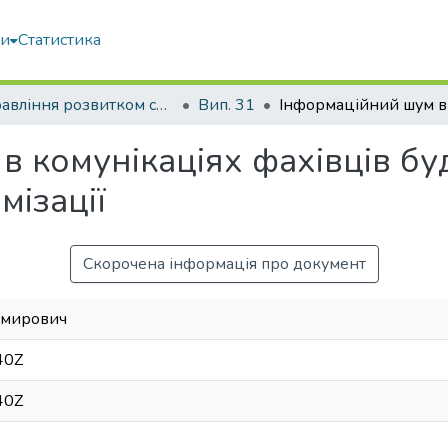
ми
Статистика
Управління розвитком складних систем
Вип. 31
 комунікаціях фахівців буд
мізації
Скорочена інформація про документ
имирович
40Z
40Z