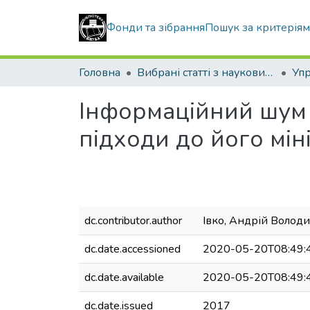
Фонди та зібрання
Пошук за критерія
Головна
Вибрані статті з наукових збірників КНУБА
Інформаційний шум в
підходи до його міні
dc.contributor.author
Івко, Андрій Волод
dc.date.accessioned
2020-05-20T08:49:
dc.date.available
2020-05-20T08:49:
dc.date.issued
2017