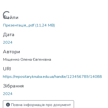
Вантажиться...
Файли
Презентація_.pdf
(11,24 MB)
Дата
2024
Автори
Міщенко Олена Євгенівна
URI
https://repositary.knuba.edu.ua/handle/123456789/14088
Зібрання
2024
Повна інформація про документ