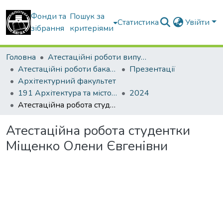
Фонди та
Пошук за
Статистика
Увійти
зібрання
критеріями
Головна
Атестаційні роботи випускників
Атестаційні роботи бакалаврів
Презентації
Архітектурний факультет
191 Архітектура та містобудування
2024
Атестаційна робота студентки Міщенко Олени Євгенівни
Атестаційна робота студентки
Міщенко Олени Євгенівни