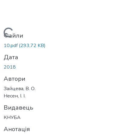
Вантажиться...
Файли
10.pdf
(293,72 KB)
Дата
2018
Автори
Зайцева, В. О.
Несен, І. І.
Видавець
КНУБА
Анотація