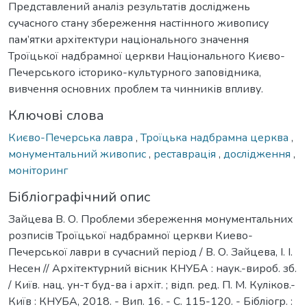
Представлений аналіз результатів досліджень
сучасного стану збереження настінного живопису
пам’ятки архітектури національного значення
Троїцької надбрамної церкви Національного Києво-
Печерського історико-культурного заповідника,
вивчення основних проблем та чинників впливу.
Ключові слова
Києво-Печерська лавра
,
Троїцька надбрамна церква
,
монументальний живопис
,
реставрація
,
дослідження
,
моніторинг
Бібліографічний опис
Зайцева В. О. Проблеми збереження монументальних
розписів Троїцької надбрамної церкви Киево-
Печерської лаври в сучасний період / В. О. Зайцева, І. І.
Несен // Архітектурний вісник КНУБА : наук.-вироб. зб.
/ Київ. нац. ун-т буд-ва і архіт. ; відп. ред. П. М. Куліков.-
Київ : КНУБА, 2018. - Вип. 16. - С. 115-120. - Бібліогр. :