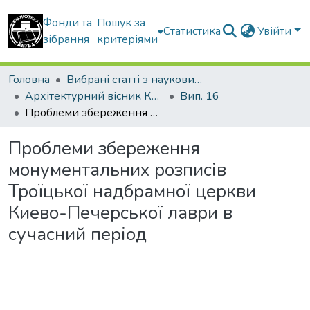
Фонди та
Пошук за
Статистика
Увійти
зібрання
критеріями
Головна
Вибрані статті з наукових збірників КНУБА
Архітектурний вісник КНУБА
Вип. 16
Проблеми збереження монументальних розписів Троїцької надбрамної церкви Киево-Печерської лаври в сучасний період
Проблеми збереження
монументальних розписів
Троїцької надбрамної церкви
Киево-Печерської лаври в
сучасний період