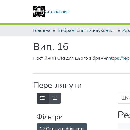
Статистика
Головна
Вибрані статті з наукових збірників КНУБА
Вип. 16
Постійний URI для цього зібрання
https://r
Переглянути
Ре
Фільтри
Скинути фільтри