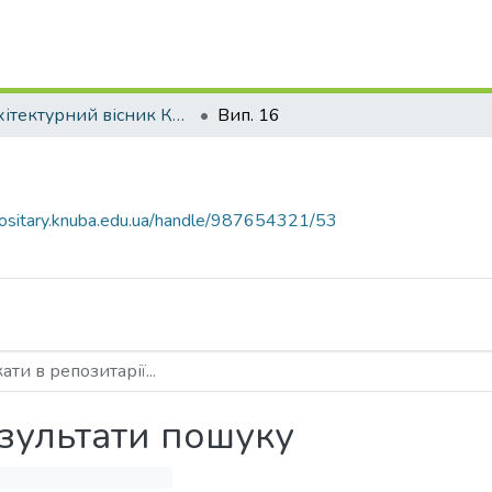
Архітектурний вісник КНУБА
Вип. 16
epositary.knuba.edu.ua/handle/987654321/53
зультати пошуку