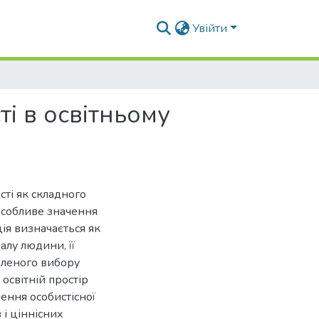
Увійти
ті в освітньому
сті як складного
особливе значення
ія визначається як
лу людини, її
омленого вибору
 освітній простір
ення особистісної
 і ціннісних