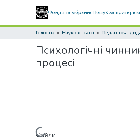
Фонди та зібрання
Пошук за критерія
Головна
Наукові статті
Психологічні чинник
процесі
Файли