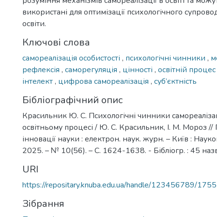
розуміння механізмів самореалізації в освіті та можу
використані для оптимізації психологічного супрово
освіти.
Ключові слова
самореалізація особистості
,
психологічні чинники
,
м
рефлексія
,
саморегуляція
,
цінності
,
освітній проце
інтелект
,
цифрова самореалізація
,
суб’єктність
Бібліографічний опис
Красильник Ю. С. Психологічні чинники самореалізаці
освітньому процесі / Ю. С. Красильник, І. М. Мороз /
інновації науки : електрон. наук. журн. – Київ : Наук
2025. – № 10(56). – С. 1624-1638. - Бібліогр. : 45 назв
URI
https://repositary.knuba.edu.ua/handle/123456789/175
Зібрання