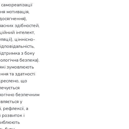
 самореалізації
ня мотивація,
досягнення),
ласних здібностей,
ційний інтелект,
ляції), ціннісно-
ідповідальність,
підтримка з боку
ологічна безпека).
 які зумовлюють
ння та здатності
креслено, що
печується
ологічно безпечним
вляється у
, рефлексії, а
 розвиток і
глиблюють