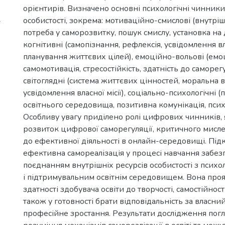
орієнтирів. Визначено основні психологічні чинники
4
особистості, зокрема: мотиваційно-смислові (внутріш
потреба у саморозвитку, пошук смислу, установка на 
когнітивні (самопізнання, рефлексія, усвідомлення в
планування життєвих цілей), емоційно-вольові (емо
самомотивація, стресостійкість, здатність до саморегу
світоглядні (система життєвих цінностей, моральна в
усвідомлення власної місії), соціально-психологічні (
освітнього середовища, позитивна комунікація, псих
Особливу увагу приділено ролі цифрових чинників,
розвиток цифрової саморегуляції, критичного мисле
до ефективної діяльності в онлайн-середовищі. Під
ефективна самореалізація у процесі навчання забез
поєднанням внутрішніх ресурсів особистості з псих
і підтримувальним освітнім середовищем. Вона проя
здатності здобувача освіти до творчості, самостійності
також у готовності брати відповідальність за власний
професійне зростання. Результати дослідження по