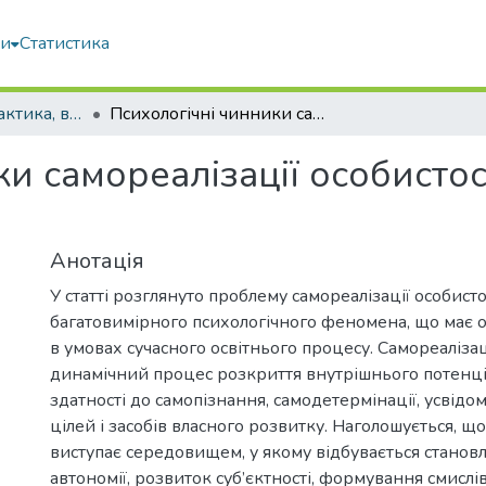
ми
Статистика
Педагогіка, дидактика, вища освіта
Психологічні чинники самореалізації особистості в освітньому процесі
и самореалізації особистос
Анотація
У статті розглянуто проблему самореалізації особисто
багатовимірного психологічного феномена, що має 
в умовах сучасного освітнього процесу. Самореалізац
динамічний процес розкриття внутрішнього потенціа
здатності до самопізнання, самодетермінації, усвід
цілей і засобів власного розвитку. Наголошується, що
виступає середовищем, у якому відбувається становл
автономії, розвиток суб’єктності, формування смислів