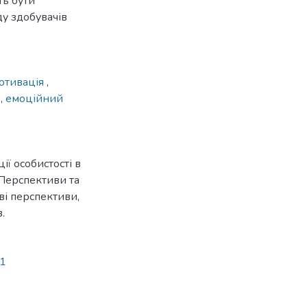
ть бути
ду здобувачів
отивація
,
с
,
емоційний
ї особистості в
/ Перспективи та
ові перспективи,
.
51