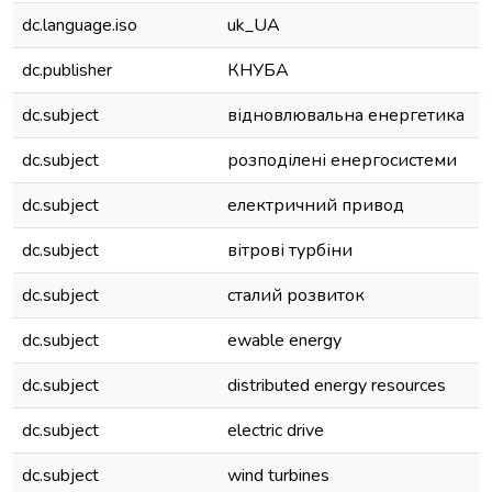
dc.language.iso
uk_UA
dc.publisher
КНУБА
dc.subject
відновлювальна енергетика
dc.subject
розподілені енергосистеми
dc.subject
електричний привод
dc.subject
вітрові турбіни
dc.subject
сталий розвиток
dc.subject
ewable energy
dc.subject
distributed energy resources
dc.subject
electric drive
dc.subject
wind turbines