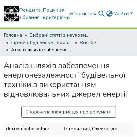
Фонди та
Пошук за
Статистика
Увійти
зібрання
критеріями
Головна
Вибрані статті з наукових збірників КНУБА
Гірничі, будівельні, дорожні та меліоративні машини
Вип. 97
Аналіз шляхів забезпечення енергонезалежності будівельної техніки з використанням відновлювальних джерел енергії
Аналіз шляхів забезпечення
енергонезалежності будівельної
техніки з використанням
відновлювальних джерел енергії
Скорочена інформація про документ
dc.contributor.author
Тетерятник, Олександр