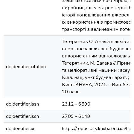
залишаються значною мірою, 
виробництві електроенергії. Н
історії поновлюваних джерел е
їх використання в промисловост
транспорті з величезним потен
Тетерятник О. Аналіз шляхів з
енергонезалежності будівельно
використанням відновлювальних
Тетерятник, М. Балака // Гірничі
dc.identifier.citation
та меліоративні машини : всеукр.
Київ. нац. ун-т буд-ва і архіт. ; г
Київ : КНУБА, 2021. – Вип. 97. – С
20 назв.
dc.identifier.issn
2312 - 6590
dc.identifier.issn
2709 - 6149
dc.identifier.uri
https://repositary.knuba.edu.ua