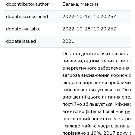
dc.contributor.author
Балака, Максим
dc.date.accessioned
2022-10-18T10:20:25Z
dc.date.available
2022-10-18T10:20:25Z
dc.date.issued
2021
Останні десятиріччя ставлять пе
виклики, одним з яких є зміна
енергетичного забезпечення су
загроза виснаження корисних 
людства вирішення проблеми 
забезпечення суспільства. Ос
вирішенні цього питання є те, 
постійно збільшується. Міжнар
агентство (Interna tional Energy 
що світовий попит на електрое
і складе майже чверть загально
порівняно з 19%, 2017 року; о