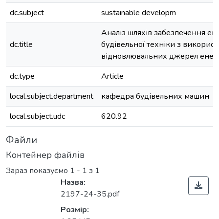
dc.subject
sustainable developm
Аналіз шляхів забезпечення ен
dc.title
будівельної техніки з викорис
відновлювальних джерел енерг
dc.type
Article
local.subject.department
кафедра будівельних машин
local.subject.udc
620.92
Файли
Контейнер файлів
Зараз показуємо
1 - 1 з 1
Назва:
2197-24-35.pdf
Розмір: