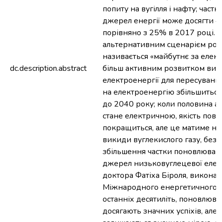
попиту на вугілля і нафту; част
джерел енергії може досягти 
порівняно з 25% в 2017 році.
альтернативним сценарієм розв
називається «майбутнє за елект
dc.description.abstract
більш активним розвитком вик
електроенергії для пересування
на електроенергію збільшиться
до 2040 року; коли половина а
стане електричною, якість пові
покращиться, але це матиме н
викиди вуглекислого газу, без 
збільшення частки поновлювани
джерел низьковуглецевої елект
доктора Фатіха Біроля, викона
Міжнародного енергетичного а
останніх десятиліть, поновлюва
досягають значних успіхів, але 