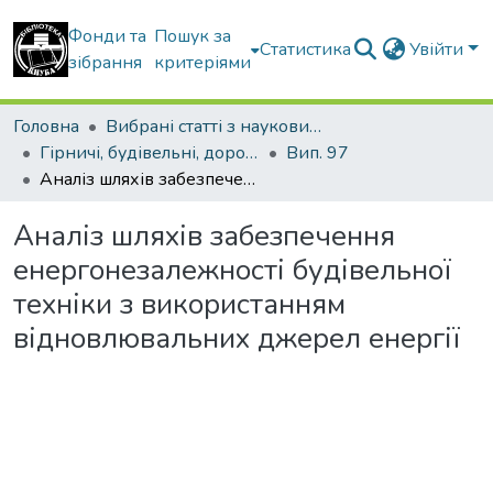
Фонди та
Пошук за
Статистика
Увійти
зібрання
критеріями
Головна
Вибрані статті з наукових збірників КНУБА
Гірничі, будівельні, дорожні та меліоративні машини
Вип. 97
Аналіз шляхів забезпечення енергонезалежності будівельної техніки з використанням відновлювальних джерел енергії
Аналіз шляхів забезпечення
енергонезалежності будівельної
техніки з використанням
відновлювальних джерел енергії