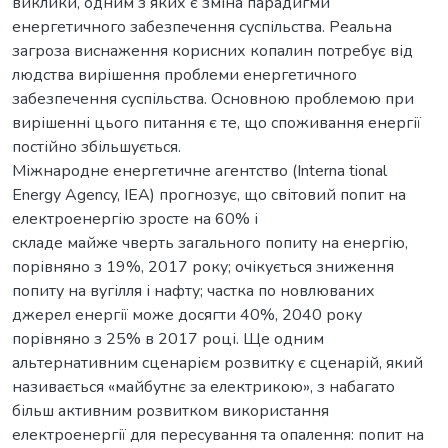
виклики, одним з яких є зміна парадигми
енергетичного забезпечення суспільства. Реальна
загроза виснаження корисних копалин потребує від
людства вирішення проблеми енергетичного
забезпечення суспільства. Основною проблемою при
вирішенні цього питання є те, що споживання енергії
постійно збільшується.
Міжнародне енергетичне агентство (Interna tional
Energy Agency, IEA) прогнозує, що світовий попит на
електроенергію зросте на 60% і
складе майже чверть загального попиту на енергію,
порівняно з 19%, 2017 року; очікується зниження
попиту на вугілля і нафту; частка по новлюваних
джерел енергії може досягти 40%, 2040 року
порівняно з 25% в 2017 році. Ще одним
альтернативним сценарієм розвитку є сценарій, який
називається «майбутнє за електрикою», з набагато
більш активним розвитком використання
електроенергії для пересування та опалення: попит на