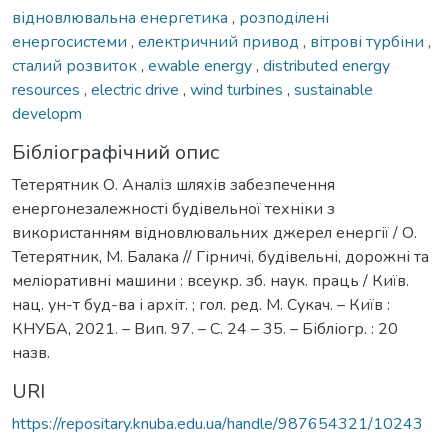
відновлювальна енергетика
,
розподілені
енергосистеми
,
електричний привод
,
вітрові турбіни
,
сталий розвиток
,
ewable energy
,
distributed energy
resources
,
electric drive
,
wind turbines
,
sustainable
developm
Бібліографічний опис
Тетерятник О. Аналіз шляхів забезпечення
енергонезалежності будівельної техніки з
використанням відновлювальних джерел енергії / О.
Тетерятник, М. Балака // Гірничі, будівельні, дорожні та
меліоративні машини : всеукр. зб. наук. праць / Київ.
нац. ун-т буд-ва і архіт. ; гол. ред. М. Сукач. – Київ :
КНУБА, 2021. – Вип. 97. – С. 24 – 35. – Бібліогр. : 20
назв.
URI
https://repositary.knuba.edu.ua/handle/987654321/10243