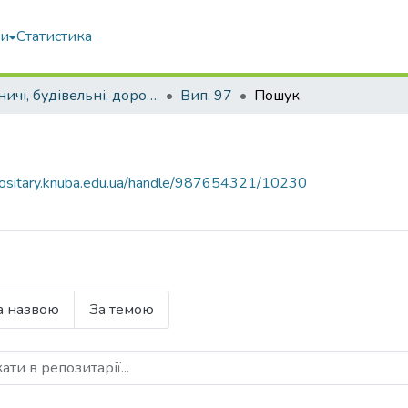
ми
Статистика
Гірничі, будівельні, дорожні та меліоративні машини
Вип. 97
Пошук
epositary.knuba.edu.ua/handle/987654321/10230
а назвою
За темою