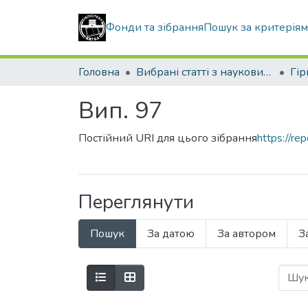
Фонди та зібрання
Пошук за критерія
Головна
Вибрані статті з наукових збірників КНУБА
Вип. 97
Постійний URI для цього зібрання
https://r
Переглянути
Пошук
За датою
За автором
З