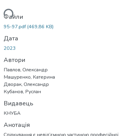
ься...
Файли
95-97.pdf
(469,86 KB)
Дата
2023
Автори
Павлов, Олександр
Машуренко, Катерина
Дворак, Олександр
Кубанов, Руслан
Видавець
КНУБА
Анотація
Спілкування є невід‘ємною частиною професійної