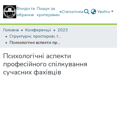
Фонди та
Пошук за
Статистика
Увійти
зібрання
критеріями
Головна
Конференції
2023
Структурні, просторові, технічні та організаційноекономічні чинники інноваційного розвитку будівельної галузі України в сучасних умовах
Психологічні аспекти професійного спілкування сучасних фахівців
Психологічні аспекти
професійного спілкування
сучасних фахівців