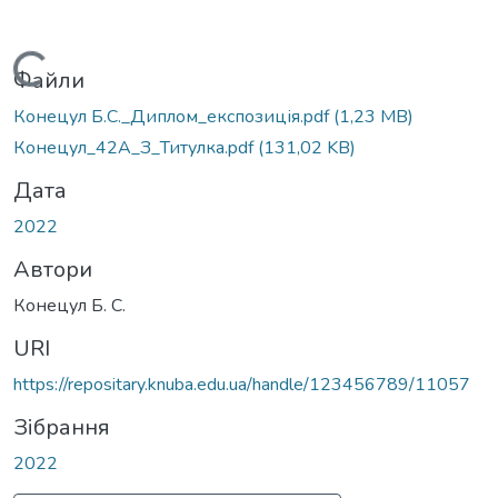
Вантажиться...
Файли
Конецул Б.С._Диплом_експозиція.pdf
(1,23 MB)
Конецул_42А_З_Титулка.pdf
(131,02 KB)
Дата
2022
Автори
Конецул Б. С.
URI
https://repositary.knuba.edu.ua/handle/123456789/11057
Зібрання
2022