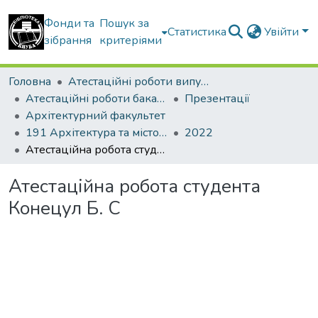
Фонди та
Пошук за
Статистика
Увійти
зібрання
критеріями
Головна
Атестаційні роботи випускників
Атестаційні роботи бакалаврів
Презентації
Архітектурний факультет
191 Архітектура та містобудування
2022
Атестаційна робота студента Конецул Б. С
Атестаційна робота студента
Конецул Б. С