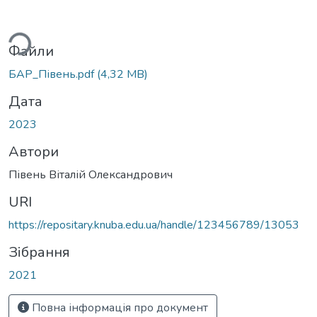
ься...
Файли
БАР_Півень.pdf
(4,32 MB)
Дата
2023
Автори
Півень Віталій Олександрович
URI
https://repositary.knuba.edu.ua/handle/123456789/13053
Зібрання
2021
Повна інформація про документ