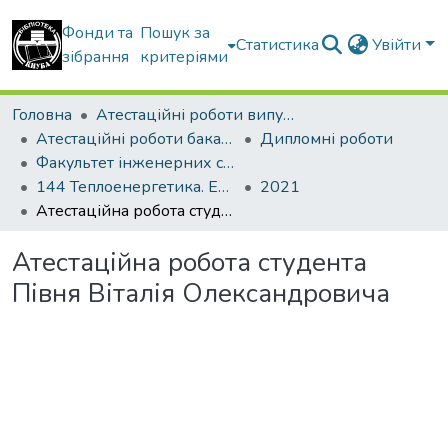
Фонди та
Пошук за
Статистика
Увійти
зібрання
критеріями
Головна
Атестаційні роботи випускників
Атестаційні роботи бакалаврів
Дипломні роботи
Факультет інженерних систем та екології
144 Теплоенергетика. Енергетичний менеджмент, енергоефективні муніципальні та промислові теплові технології
2021
Атестаційна робота студента Півня Віталія Олександровича
Атестаційна робота студента
Півня Віталія Олександровича