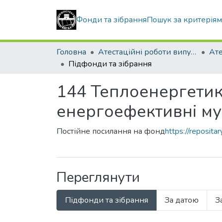
Фонди та зібрання
Пошук за критерія
Головна
Атестаційні роботи випускників
Підфонди та зібрання
144 Теплоенергетик
енергоефективні мун
Постійне посилання на фонд
https://reposit
Переглянути
Підфонди та зібрання
За датою
З