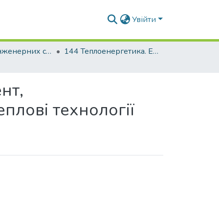
Увійти
Факультет інженерних систем та екології
144 Теплоенергетика. Енергетичний менеджмент, енергоефективні муніципальні та промислові теплові технології
нт,
плові технології