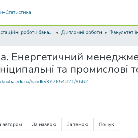
ми
Статистика
Атестаційні роботи бакалаврів
Дипломні роботи
а. Енергетичний менеджме
іципальні та промислові те
ary.knuba.edu.ua/handle/987654321/9882
а автором
За назвою
За темою
Пошук