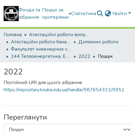
Фонди та
Пошук за
Статистика
Увійти
зібрання
критеріями
Головна
Атестаційні роботи випускників
Атестаційні роботи бакалаврів
Дипломні роботи
Факультет інженерних систем та екології
144 Теплоенергетика. Енергетичний менеджмент, енергоефективні муніципальні та промислові теплові технології
2022
Пошук
2022
Постійний URI для цього зібрання
https://repositary.knuba.edu.ua/handle/987654321/9951
Переглянути