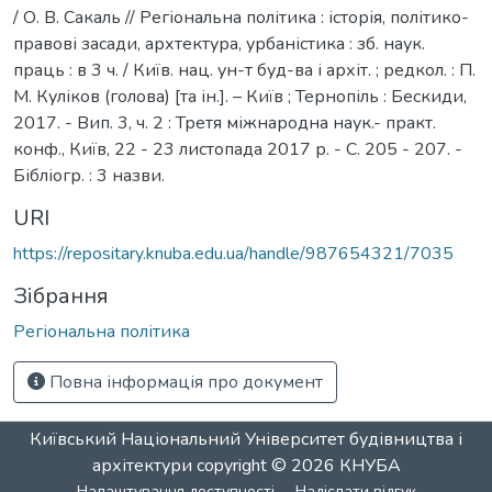
/ О. В. Сакаль // Регіональна політика : історія, політико-
правові засади, архтектура, урбаністика : зб. наук.
праць : в 3 ч. / Київ. нац. ун-т буд-ва і архіт. ; редкол. : П.
М. Куліков (голова) [та ін.]. – Київ ; Тернопіль : Бескиди,
2017. - Вип. 3, ч. 2 : Третя міжнародна наук.- практ.
конф., Київ, 22 - 23 листопада 2017 р. - С. 205 - 207. -
Бібліогр. : 3 назви.
URI
https://repositary.knuba.edu.ua/handle/987654321/7035
Зібрання
Регіональна політика
Повна інформація про документ
Київський Національний Університет будівництва і
архітектури
copyright © 2026
КНУБА
Налаштування доступності
Надіслати відгук