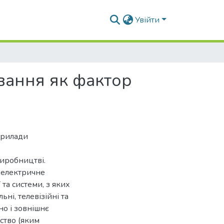
Увійти
вання як фактор
прилади
иробництві.
 електричне
 та системи, з яких
ні, телевізійні та
но і зовнішнє
ство (яким