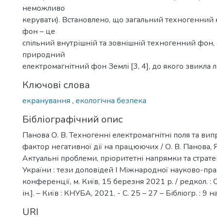
неможливо
керувати). Встановлено, що загальний техногенний
фон – це
спільний внутрішній та зовнішній техногенний фон,
природний
електромагнітний фон Землі [3, 4], до якого звикла 
Ключові слова
екранування
,
екологічна безпека
Бібліографічний опис
Панова О. В. Техногенні електромагнітні поля та ви
фактор негативної дії на працюючих / О. В. Панова, Я. 
Актуальні проблеми, пріоритетні напрямки та страте
України : тези доповідей І Міжнародної науково-пр
конференції, м. Київ, 15 березня 2021 р. / редкол. : 
ін.]. – Київ : КНУБА, 2021. - С. 25 – 27 – Бібліогр. : 9 н
URI