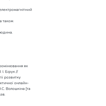
 електромагнітний
 а також
людина.
промінювання як
І. Бірук //
гії розвитку
актичної онлайн-
О.С. Волошкіна [та
азв.