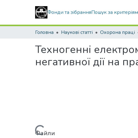
Фонди та зібрання
Пошук за критерія
Головна
Наукові статті
Охорона праці
Техногенні електро
негативної дії на 
Файли