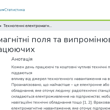
ми
Статистика
Техногенні електромагнітні поля та випромінювання як фактор негативної дії на працюючих
магнітні поля та випроміню
працюючих
Анотація
Кожен день працюючі та коштовні чутливі технічні 
піддаються
впливу від джерел техногенного навантаження на в
Проаналізовано, що найчастіше – це електронне або
обладнання, яке оточує людину: радіотехнічні станції
складаються електроживлення на підприємстві; мобіль
навігаційні технічні обладнання тощо [1, 2]. Врахова
електромагнітне навантаження, яке оточує підприєм