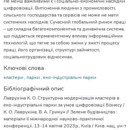
Не менш важливими є і соціально-економічні наслідки
цифровізації. Витіснення людини з промисловості,
сільського господарства та сервісів не може не мати
системних наслідків. Сучасний глобальний ринок праці
– це складна багатокомпонентна та динамічна система,
що піддається перманентному впливу інформаційних
технологій, що тягне за собою зміни у змісті процесу
праці, його організації, структурі зайнятості,
соціальнотрудових відносинах.
Ключові слова
кластери
,
парки
,
еко-індустріальні парки
Бібліографічний опис
Лаврухіна К. О. Структурна модернізація кластерів в
еко-індустріальні парки за умов цифровізації бізнесу /
К. О. Лаврухіна, В. А. Грикун // Зелене будівництво :
матеріали ІІ міжнародної науково-практичної
конференції, 13-14 квітня 2023р., Київ / Київ. нац. ун-т