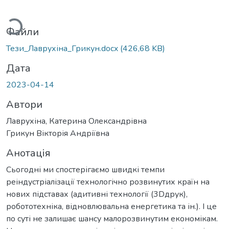
ться...
Файли
Тези_Лаврухіна_Грикун.docx
(426,68 KB)
Дата
2023-04-14
Автори
Лаврухіна, Катерина Олександрівна
Грикун Вікторія Андріївна
Анотація
Сьогодні ми спостерігаємо швидкі темпи
реіндустріалізації технологічно розвинутих країн на
нових підставах (адитивні технології (3Dдрук),
робототехніка, відновлювальна енергетика та ін.). І це
по суті не залишає шансу малорозвинутим економікам.