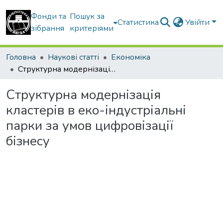
Фонди та
Пошук за
Статистика
Увійти
зібрання
критеріями
Головна
Наукові статті
Економіка
Структурна модернізація кластерів в еко-індустріальні парки за умов цифровізації бізнесу
Структурна модернізація
кластерів в еко-індустріальні
парки за умов цифровізації
бізнесу