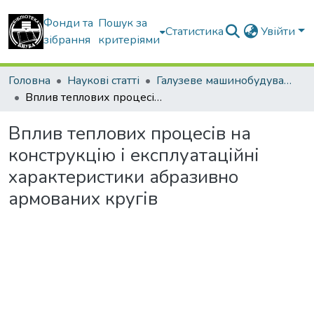
Фонди та
Пошук за
Статистика
Увійти
зібрання
критеріями
Головна
Наукові статті
Галузеве машинобудування
Вплив теплових процесів на конструкцію і експлуатаційні характеристики абразивно армованих кругів
Вплив теплових процесів на
конструкцію і експлуатаційні
характеристики абразивно
армованих кругів