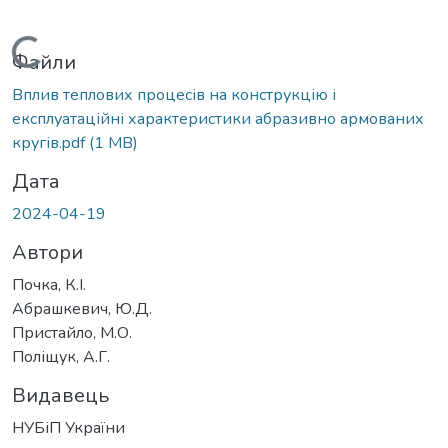
Вантажиться...
Файли
Вплив теплових процесів на конструкцію і
експлуатаційні характеристики абразивно армованих
кругів.pdf
(1 MB)
Дата
2024-04-19
Автори
Почка, К.І.
Абрашкевич, Ю.Д.
Пристайло, М.О.
Поліщук, А.Г.
Видавець
НУБіП України