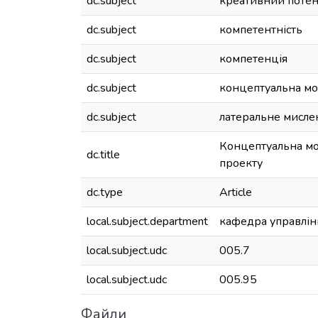
dc.subject
креативний потен
dc.subject
компетентність
dc.subject
компетенція
dc.subject
концептуальна м
dc.subject
латеральне мисле
Концептуальна мо
dc.title
проекту
dc.type
Article
local.subject.department
кафедра управлін
local.subject.udc
005.7
local.subject.udc
005.95
Файли