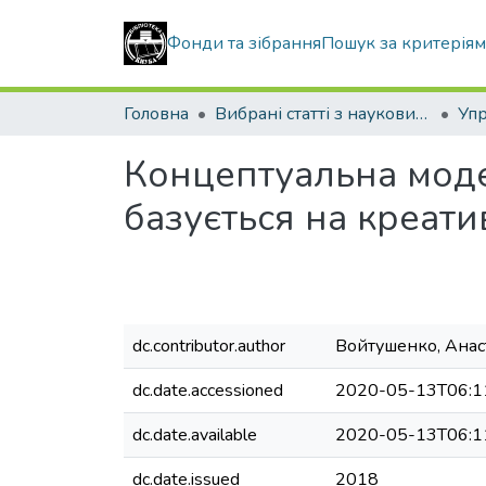
Фонди та зібрання
Пошук за критерія
Головна
Вибрані статті з наукових збірників КНУБА
Концептуальна моде
базується на креат
dc.contributor.author
Войтушенко, Анаст
dc.date.accessioned
2020-05-13T06:1
dc.date.available
2020-05-13T06:1
dc.date.issued
2018