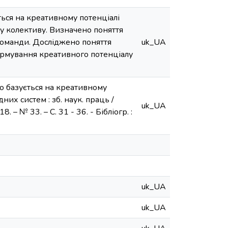
ься на креативному потенціалі
 колективу. Визначено поняття
команди. Досліджено поняття
uk_UA
 формування креативного потенціалу
о базується на креативному
них систем : зб. наук. праць /
uk_UA
. – № 33. – С. 31 - 36. - Бібліогр. :
uk_UA
uk_UA