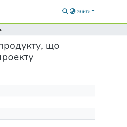
Увійти
Концептуальна модель випуску інноваційного продукту, що базується на креативному потенціалі команди проекту
продукту, що
проекту