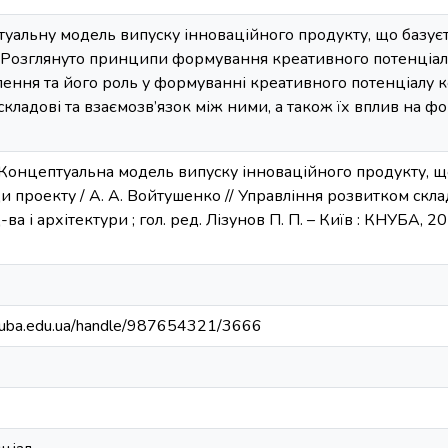
уальну модель випуску інноваційного продукту, що базуєт
 Розглянуто принципи формування креативного потенціалу
лення та його роль у формуванні креативного потенціалу 
ї складові та взаємозв’язок між ними, а також їх вплив на
 Концептуальна модель випуску інноваційного продукту, щ
и проекту / А. А. Войтушенко // Управління розвитком склад
-ва і архітектури ; гол. ред. Лізунов П. П. – Київ : КНУБА, 2018
.knuba.edu.ua/handle/987654321/3666