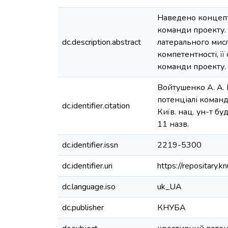
Наведено концепт
команди проекту.
dc.description.abstract
латерального мис
компетентності, ї
команди проекту.
Войтушенко А. А.
потенціалі команд
dc.identifier.citation
Київ. нац. ун-т буд
11 назв.
dc.identifier.issn
2219-5300
dc.identifier.uri
https://repositary
dc.language.iso
uk_UA
dc.publisher
КНУБА