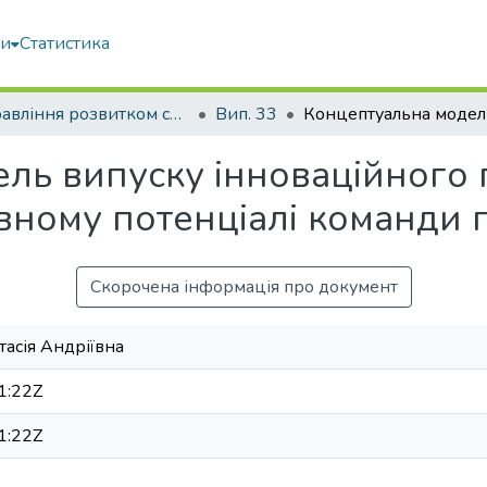
ми
Статистика
Управління розвитком складних систем
Вип. 33
ль випуску інноваційного 
ивному потенціалі команди 
Скорочена інформація про документ
асія Андріївна
1:22Z
1:22Z