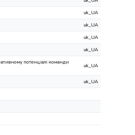
uk_UA
uk_UA
uk_UA
uk_UA
uk_UA
еативному потенціалі команди
uk_UA
uk_UA