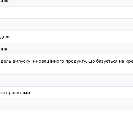
ціал
одель
ння
дель випуску інноваційного продукту, що базується на кр
ня проєктами