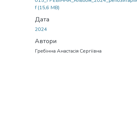
015_ГРЕБІННА_Альбом_2024_репозитарій
f
(15,6 MB)
Дата
2024
Автори
Гребінна Анастасія Сергіївна