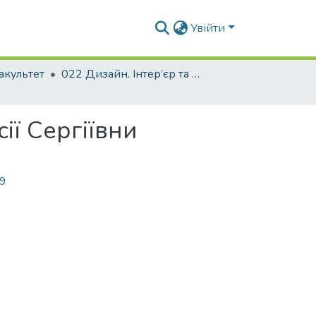
Увійти
акультет
022 Дизайн. Інтер’єр та обладнання
ії Сергіївни
69