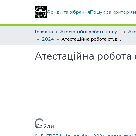
Фонди та зібрання
Пошук за критерія
Головна
Атестаційні роботи випускників
2024
Атестаційна робота студентки Гребінної Анастасії Сергіївни
Атестаційна робота 
Вантажиться...
Файли