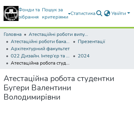
Фонди та
Пошук за
Статистика
Увійти
зібрання
критеріями
Головна
Атестаційні роботи випускників
Атестаційні роботи бакалаврів
Презентації
Архітектурний факультет
022 Дизайн. Інтер’єр та обладнання
2024
Атестаційна робота студентки Бугери Валентини Володимирівни
Атестаційна робота студентки
Бугери Валентини
Володимирівни