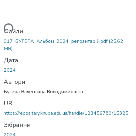
иться...
Файли
017_БУГЕРА_Альбом_2024_репозитарій.pdf
(25,62
MB)
Дата
2024
Автори
Бугера Валентина Володимирівна
URI
https://repositary.knuba.edu.ua/handle/123456789/15325
Зібрання
2024