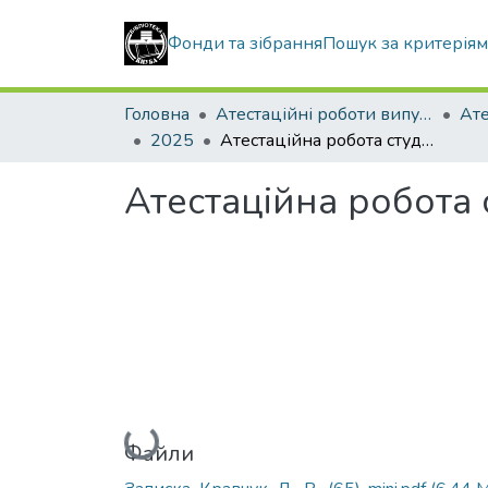
Фонди та зібрання
Пошук за критерія
Головна
Атестаційні роботи випускників
2025
Атестаційна робота студента Кравчука Дмитра Руслановича
Атестаційна робота
Вантажиться...
Файли