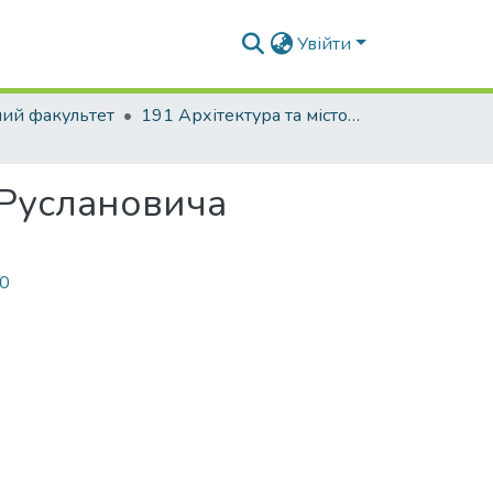
Увійти
ний факультет
191 Архітектура та містобудування. Дизайн архітектурного середовища
 Руслановича
10