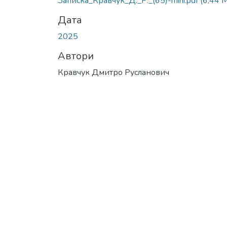
Записка_Кравчук_Д._Р._(65)-mini.pdf
(6,44 
Дата
2025
Автори
Кравчук Дмитро Русланович