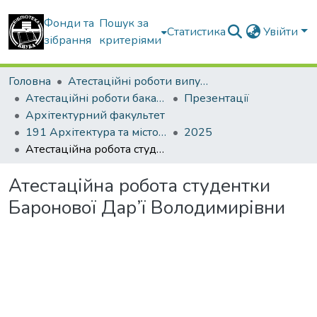
Фонди та
Пошук за
Статистика
Увійти
зібрання
критеріями
Головна
Атестаційні роботи випускників
Атестаційні роботи бакалаврів
Презентації
Архітектурний факультет
191 Архітектура та містобудування
2025
Атестаційна робота студентки Баронової Дар’ї Володимирівни
Атестаційна робота студентки
Баронової Дар’ї Володимирівни