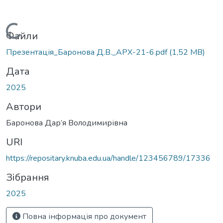
Вантажиться...
Файли
Презентація_Баронова Д.В._АРХ-21-6.pdf
(1,52 MB)
Дата
2025
Автори
Баронова Дар’я Володимирівна
URI
https://repositary.knuba.edu.ua/handle/123456789/17336
Зібрання
2025
Повна інформація про документ