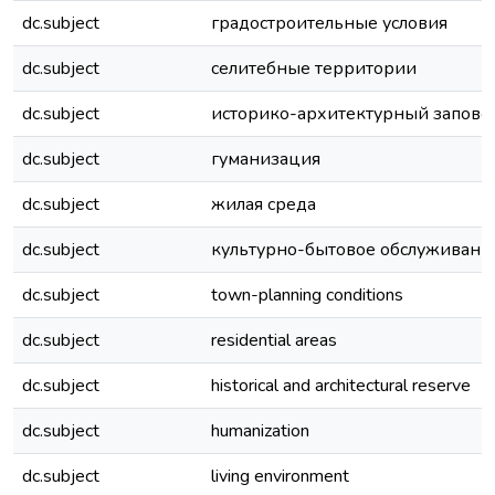
dc.subject
градостроительные условия
dc.subject
селитебные территории
dc.subject
историко-архитектурный запове
dc.subject
гуманизация
dc.subject
жилая среда
dc.subject
культурно-бытовое обслуживани
dc.subject
town-planning conditions
dc.subject
residential areas
dc.subject
historical and architectural reserve
dc.subject
humanization
dc.subject
living environment