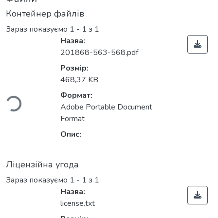
Контейнер файлів
Зараз показуємо
1 - 1 з 1
Назва:
201868-563-568.pdf
антажиться...
Розмір:
468,37 KB
Формат:
Adobe Portable Document
Format
Опис:
Ліцензійна угода
Зараз показуємо
1 - 1 з 1
Назва:
license.txt