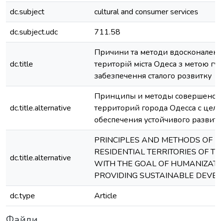
dc.subject
cultural and consumer services
dc.subject.udc
711.58
Причини та методи вдосконален
dc.title
територій міста Одеса з метою гум
забезпечення сталого розвитку
Принципы и методы совершенст
dc.title.alternative
территорий города Одесса с цел
обеспечения устойчивого развит
PRINCIPLES AND METHODS OF I
RESIDENTIAL TERRITORIES OF TH
dc.title.alternative
WITH THE GOAL OF HUMANIZAT
PROVIDING SUSTAINABLE DEVE
dc.type
Article
Файли