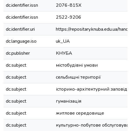
dc.identifier.issn
2076-815Х
dc.identifier.issn
2522-9206
dc.identifier.uri
https://repositary.knuba.edu.ua/h
dc.language.iso
uk_UA
dc.publisher
КНУБА
dc.subject
містобудівні умови
dc.subject
сельбищні території
dc.subject
історико-архітектурний заповідн
dc.subject
гуманізація
dc.subject
житлове середовище
dc.subject
культурно-побутове обслуговува