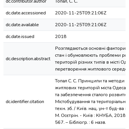
dc.contributor.author
Топал, С. С.
dc.date.accessioned
2020-11-25T09:21:06Z
dc.date.available
2020-11-25T09:21:06Z
dc.date.issued
2018
Розглядаються основні фактори,
стан і обумовлюють проблеми ро
dc.description.abstract
територій різних типів в місті Од
перетворення житлового середо
Топал С. С. Принципи та методи 
житлових територій міста Одеса з
та забезпечення сталого розвитку / 
dc.identifier.citation
Містобудування та територіальне 
техн. зб. / Київ. нац. ун-т буд-ва і а
М. Осєтрін. - Київ : КНУБА, 2018. –
567. – Бібліогр. : 6 назв.