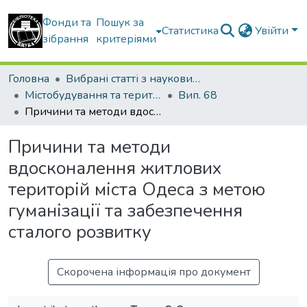
Фонди та
Пошук за
Статистика
Увійти
зібрання
критеріями
Головна
Вибрані статті з наукових збірників КНУБА
Містобудування та територіальне планування
Вип. 68
Причини та методи вдосконалення житлових територій міста Одеса з метою гуманізації та забезпечення сталого розвитку
Причини та методи
вдосконалення житлових
територій міста Одеса з метою
гуманізації та забезпечення
сталого розвитку
Скорочена інформація про документ