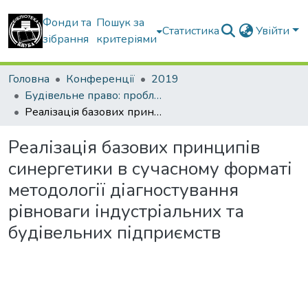
Фонди та
Пошук за
Статистика
Увійти
зібрання
критеріями
Головна
Конференції
2019
Будівельне право: проблеми теорії і практики
Реалізація базових принципів синергетики в сучасному форматі методології діагностування рівноваги індустріальних та будівельних підприємств
Реалізація базових принципів
синергетики в сучасному форматі
методології діагностування
рівноваги індустріальних та
будівельних підприємств