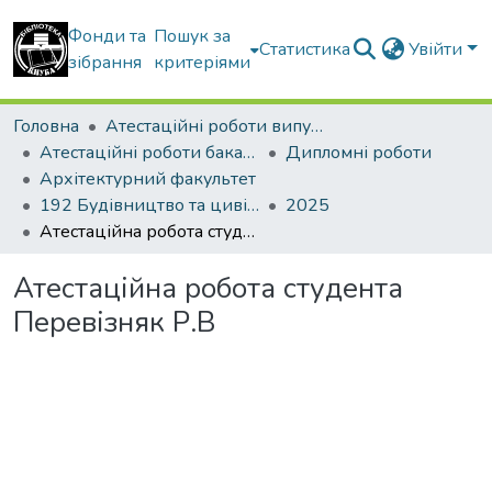
Фонди та
Пошук за
Статистика
Увійти
зібрання
критеріями
Головна
Атестаційні роботи випускників
Атестаційні роботи бакалаврів
Дипломні роботи
Архітектурний факультет
192 Будівництво та цивільна інженерія
2025
Атестаційна робота студента Перевізняк Р.В
Атестаційна робота студента
Перевізняк Р.В