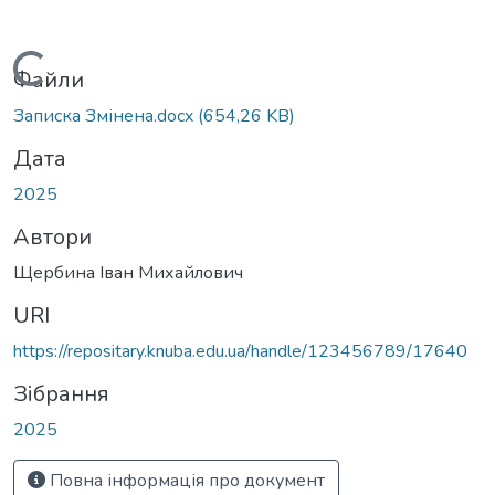
Вантажиться...
Файли
Записка Змінена.docx
(654,26 KB)
Дата
2025
Автори
Щербина Іван Михайлович
URI
https://repositary.knuba.edu.ua/handle/123456789/17640
Зібрання
2025
Повна інформація про документ