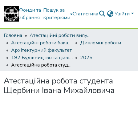
Фонди та
Пошук за
Статистика
Увійти
зібрання
критеріями
Головна
Атестаційні роботи випускників
Атестаційні роботи бакалаврів
Дипломні роботи
Архітектурний факультет
192 Будівництво та цивільна інженерія
2025
Атестаційна робота студента Щербини Івана Михайловича
Атестаційна робота студента
Щербини Івана Михайловича