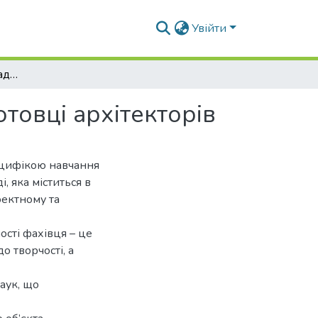
Увійти
Науково-дослідна складова у комплексній підготовці архітекторів
товці архітекторів
пецифікою навчання
, яка міститься в
оектному та
ості фахівця – це
о творчості, а
аук, що