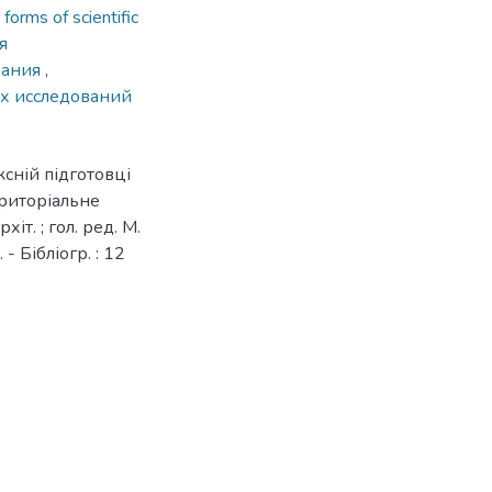
forms of scientific
я
вания
,
х исследований
ксній підготовці
ериторіальне
хіт. ; гол. ред. М.
 - Бібліогр. : 12