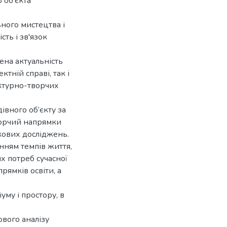
 об’єкта
ьного мистецтва і
сть і зв'язок
ена актуальність
тній справі, так і
ектурно-творчих
івного об’єкту за
ворчий напрямки
кових досліджень.
енням темпів життя,
х потреб сучасної
прямків освіти, а
іуму і простору, в
ового аналізу