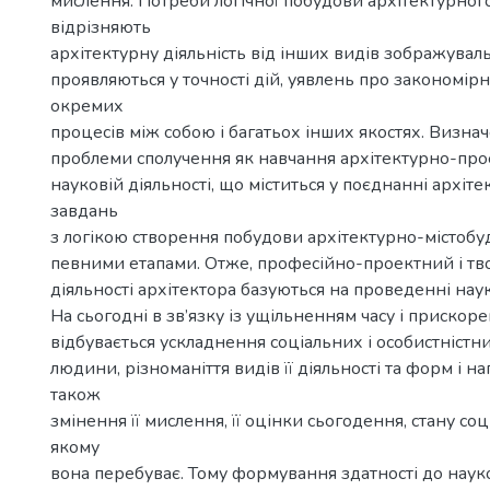
мислення. Потреби логічної побудови архітектурного
відрізняють
архітектурну діяльність від інших видів зображувал
проявляються у точності дій, уявлень про закономірні
окремих
процесів між собою і багатьох інших якостях. Визнач
проблеми сполучення як навчання архітектурно-проек
науковій діяльності, що міститься у поєднанні архіт
завдань
з логікою створення побудови архітектурно-містобуд
певними етапами. Отже, професійно-проектний і т
діяльності архітектора базуються на проведенні нау
На сьогодні в зв’язку із ущільненням часу і прискор
відбувається ускладнення соціальних і особистністни
людини, різноманіття видів її діяльності та форм і на
також
змінення її мислення, її оцінки сьогодення, стану соц
якому
вона перебуває. Тому формування здатності до наук