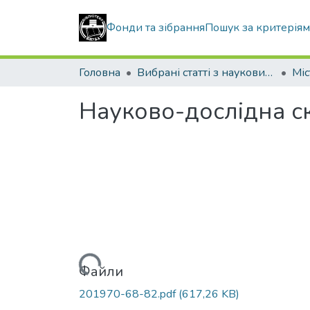
Фонди та зібрання
Пошук за критерія
Головна
Вибрані статті з наукових збірників КНУБА
Науково-дослідна ск
Вантажиться...
Файли
201970-68-82.pdf
(617,26 KB)