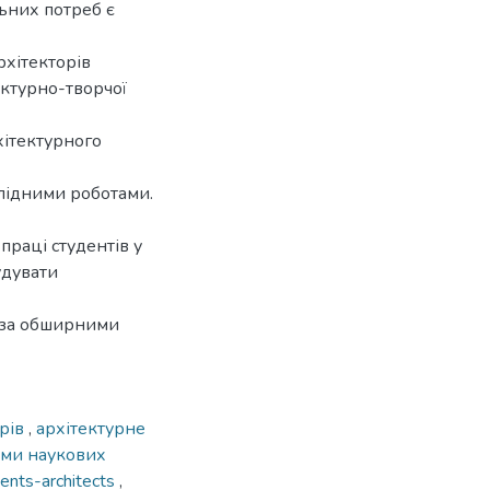
льних потреб є
рхітекторів
ектурно-творчої
хітектурного
слідними роботами.
праці студентів у
удувати
 за обширними
орів
,
архітектурне
рми наукових
dents-architects
,