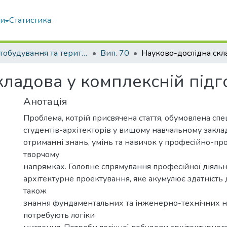
ми
Статистика
Містобудування та територіальне планування
Вип. 70
ладова у комплексній підго
Анотація
Проблема, котрій присвячена стаття, обумовлена с
студентів-архітекторів у вищому навчальному закладі
отриманні знань, умінь та навичок у професійно-пр
творчому
напрямках. Головне спрямування професійної діяльн
архітектурне проектування, яке акумулює здатність д
також
знання фундаментальних та інженерно-технічних н
потребують логіки