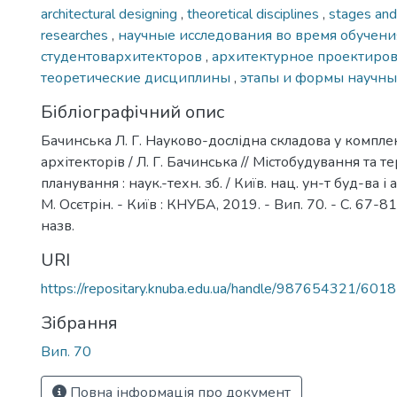
architectural designing
,
theoretical disciplines
,
stages and 
researches
,
научные исследования во время обучени
студентовархитекторов
,
архитектурное проектиро
теоретические дисциплины
,
этапы и формы научны
Бібліографічний опис
Бачинська Л. Г. Науково-дослідна складова у компле
архітекторів / Л. Г. Бачинська // Містобудування та т
планування : наук.-техн. зб. / Київ. нац. ун-т буд-ва і ар
М. Осєтрін. - Київ : КНУБА, 2019. - Вип. 70. - С. 67-81.
назв.
URI
https://repositary.knuba.edu.ua/handle/987654321/6018
Зібрання
Вип. 70
Повна інформація про документ