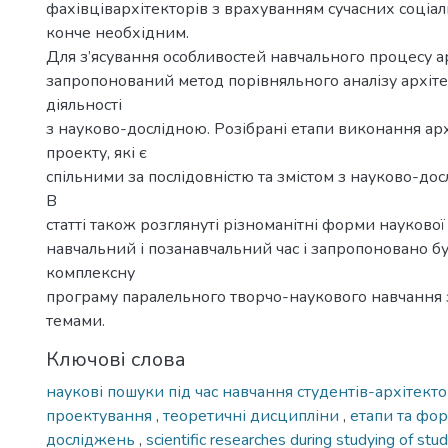
фахівцівархітекторів з врахуванням сучасних соціа
конче необхідним.
Для з’ясування особливостей навчального процесу а
запропонований метод порівняльного аналізу архіт
діяльності
з науково-дослідною. Розібрані етапи виконання ар
проекту, які є
спільними за послідовністю та змістом з науково-до
В
статті також розглянуті різноманітні форми наукової 
навчальний і позанавчальний час і запропоновано б
комплексну
програму паралельного творчо-наукового навчання
темами.
Ключові слова
наукові пошуки під час навчання студентів-архітект
проектування
,
теоретичні дисципліни
,
етапи та фо
досліджень
,
scientific researches during studying of stu