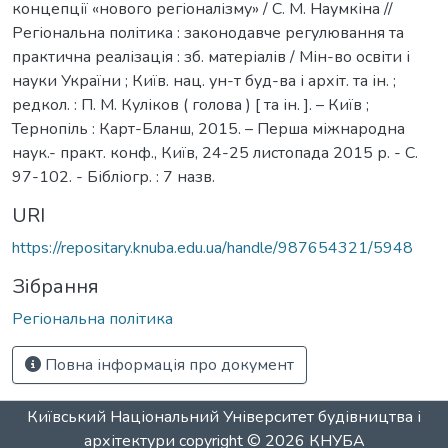
концепції «нового регіоналізму» / С. М. Наумкіна //
Регіональна політика : законодавче регулювання та
практична реалізація : зб. матеріалів / Мін-во освіти і
науки України ; Київ. нац. ун-т буд-ва і архіт. та ін. ;
редкол. : П. М. Куліков ( голова ) [ та ін. ]. – Київ ;
Тернопіль : Карт-Бланш, 2015. – Перша міжнародна
наук.- практ. конф., Київ, 24-25 листопада 2015 р. - С.
97-102. - Бібліогр. : 7 назв.
URI
https://repositary.knuba.edu.ua/handle/987654321/5948
Зібрання
Регіональна політика
Повна інформація про документ
Київський Національний Університет будівництва і
архітектури
copyright © 2026
КНУБА