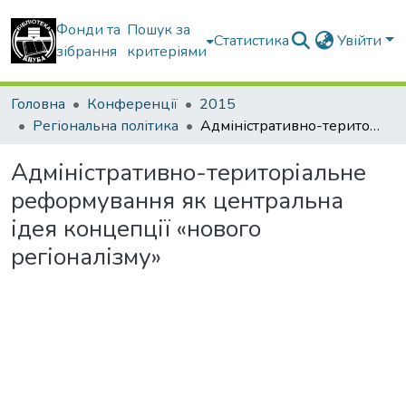
Фонди та
Пошук за
Статистика
Увійти
зібрання
критеріями
Головна
Конференції
2015
Регіональна політика
Адміністративно-територіальне реформування як центральна ідея концепції «нового регіоналізму»
Адміністративно-територіальне
реформування як центральна
ідея концепції «нового
регіоналізму»