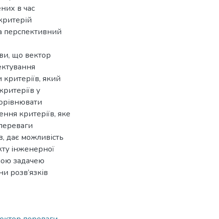
них в час
критерій
на перспективний
ови, що вектор
ектування
 критеріїв, який
критеріїв у
порівнювати
ення критеріїв, яке
 переваги
в, дає можливість
кту інженерної
ною задачею
и розв’язків