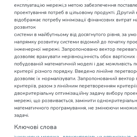
експлуатацію мережі,з метою забезпечення поставле
проектування потреб в цільовому продукті. Другий 
відображає потребу мінімізації фінансових витрат 
розвиток
системи в майбутньому від досягнутого рівня, за ум
напрямку розвитку системи відомий до початку про
інженерної мережі. Запропоновано вектор переваги
дозволяє врахувати нерівноцінність обох вартісних 
побудованій математичній моделі і дає можливість 
критерії різного порядку. Введено лінійне перетвор
дозволяє їх нормалізувати. Запропонований вектор
критеріїв, разом з лінійним перетворенням критерії
двокритеріальну оптимізаційну задачу вибору прое
мережі, що розвивається, замінити однокритеріаль
математичного програмування, не змінюючи множин
задачі.
Ключові слова