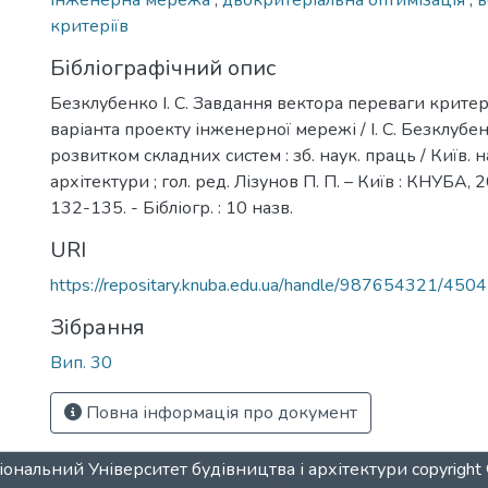
інженерна мережа
,
двокритеріальна оптимізація
,
в
критеріїв
Бібліографічний опис
Безклубенко І. С. Завдання вектора переваги критер
варіанта проекту інженерної мережі / І. С. Безклубен
розвитком складних систем : зб. наук. праць / Київ. на
архітектури ; гол. ред. Лізунов П. П. – Київ : КНУБА, 2
132-135. - Бібліогр. : 10 назв.
URI
https://repositary.knuba.edu.ua/handle/987654321/4504
Зібрання
Вип. 30
Повна інформація про документ
ональний Університет будівництва і архітектури
copyrigh