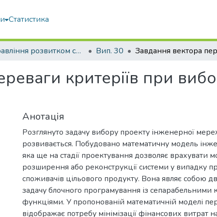
ми
Статистика
Управління розвитком складних систем
Вип. 30
реваги критеріїв при вибо
Анотація
Розглянуто задачу вибору проекту інженерної мере
розвивається. Побудовано математичну модель інже
яка ще на стадії проектування дозволяє врахувати м
розширення або реконструкції системи у випадку 
споживачів цільового продукту. Вона являє собою д
задачу блочного програмування із сепарабельними
функціями. У пропонованій математичній моделі пе
відображає потребу мінімізації фінансових витрат н