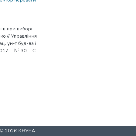
ектор переваги
іїв при виборі
ко // Управління
ц. ун-т буд-ва і
017. – № 30. – С.
t © 2026
КНУБА