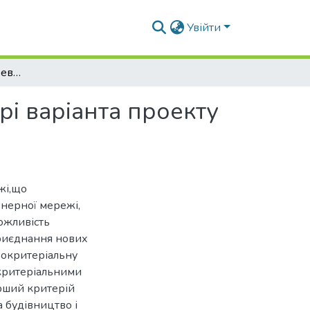
Увійти
Завдання вектора переваги критеріїв при виборі варіанта проекту інженерної мережі
рі варіанта проекту
жі,що
нерної мережі,
ожливість
приєднання нових
вокритеріальну
 критеріальними
рший критерій
а будівництво і