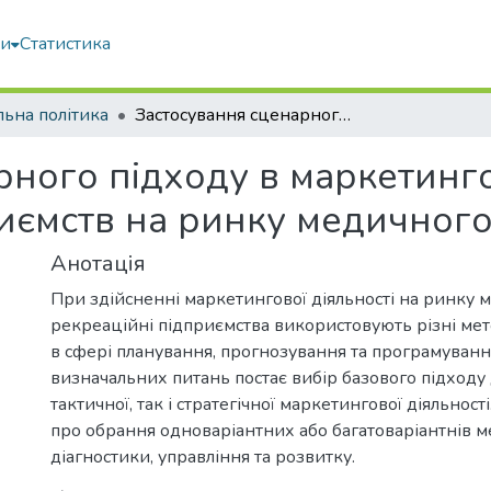
ми
Статистика
льна політика
Застосування сценарного підходу в маркетинговій діяльності рекреаційних підприємств на ринку медичного туризму
ного підходу в маркетинго
иємств на ринку медичного
Анотація
При здійсненні маркетингової діяльності на ринку 
рекреаційні підприємства використовують різні мет
в сфері планування, прогнозування та програмуванн
визначальних питань постає вибір базового підходу 
тактичної, так і стратегічної маркетингової діяльності
про обрання одноваріантних або багатоваріантнів м
діагностики, управління та розвитку.