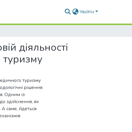
Увійти
вій діяльності
 туризму
медичного туризму
одологічні рішення
я. Одним із
до здійснення, як
. А саме, йдеться
еханізмів