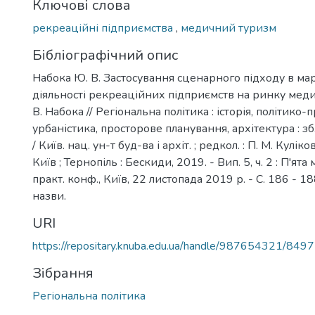
Ключові слова
рекреаційні підприємства
,
медичний туризм
Бібліографічний опис
Набока Ю. В. Застосування сценарного підходу в ма
діяльності рекреаційних підприємств на ринку меди
В. Набока // Регіональна політика : історія, політико-
урбаністика, просторове планування, архітектура : зб. 
/ Київ. нац. ун-т буд-ва і архіт. ; редкол. : П. М. Куліков 
Київ ; Тернопіль : Бескиди, 2019. - Вип. 5, ч. 2 : П'ят
практ. конф., Київ, 22 листопада 2019 р. - С. 186 - 188.
назви.
URI
https://repositary.knuba.edu.ua/handle/987654321/8497
Зібрання
Регіональна політика