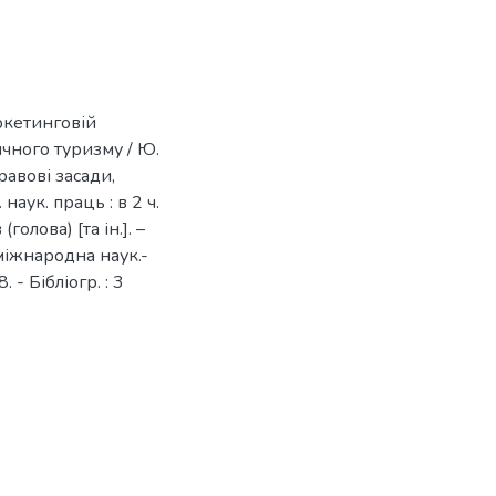
ркетинговій
чного туризму / Ю.
правові засади,
наук. праць : в 2 ч.
(голова) [та ін.]. –
а міжнародна наук.-
 - Бібліогр. : 3