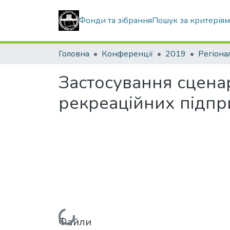
Фонди та зібрання
Пошук за критерія
Головна
Конференції
2019
Регіона
Застосування сценар
рекреаційних підпр
Файли