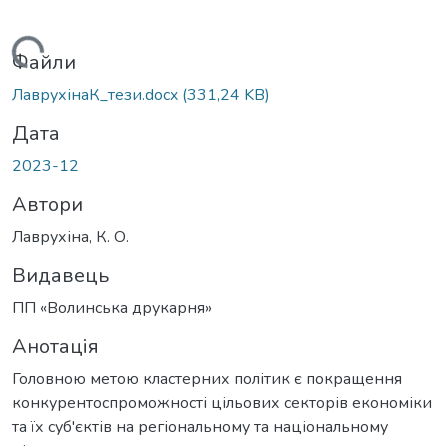
антажиться...
Файли
ЛаврухінаК_тези.docx
(331,24 KB)
Дата
2023-12
Автори
Лаврухіна, К. О.
Видавець
ПП «Волинська друкарня»
Анотація
Головною метою кластерних політик є покращення
конкурентоспроможності цільових секторів економіки
та їх суб'єктів на регіональному та національному