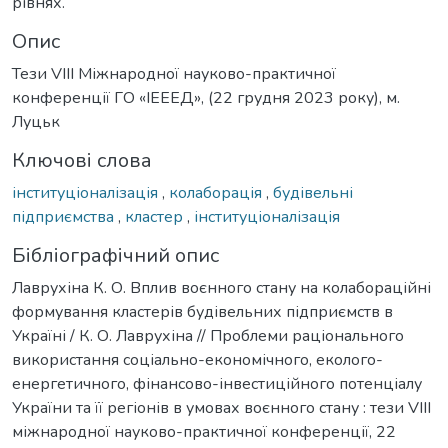
рівнях.
Опис
Тези VIII Міжнародної науково-практичної
конференції ГО «ІЕЕЕД», (22 грудня 2023 року), м.
Луцьк
Ключові слова
інституціоналізація
,
колаборація
,
будівельні
підприємства
,
кластер
,
інституціоналізація
Бібліографічний опис
Лаврухіна К. О. Вплив воєнного стану на колабораційні
формування кластерів будівельних підприємств в
Україні / К. О. Лаврухіна // Проблеми раціонального
використання соціально-економічного, еколого-
енергетичного, фінансово-інвестиційного потенціалу
України та її регіонів в умовах воєнного стану : тези VIII
міжнародної науково-практичної конференції, 22