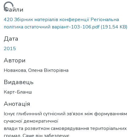
антажиться...
Файли
420 Збірник матеріалів конференції Регіональна
політика остаточний варіант-103-106.pdf
(191,54 KB)
Дата
2015
Автори
Новакова, Олена Вікторівна
Видавець
Карт-Бланш
Анотація
Існує глибинний сутнісний зв’язок між формуванням
сучасної демократичної
влади та розвитком самоврядування територіальних
громад. Саме він забезпечує