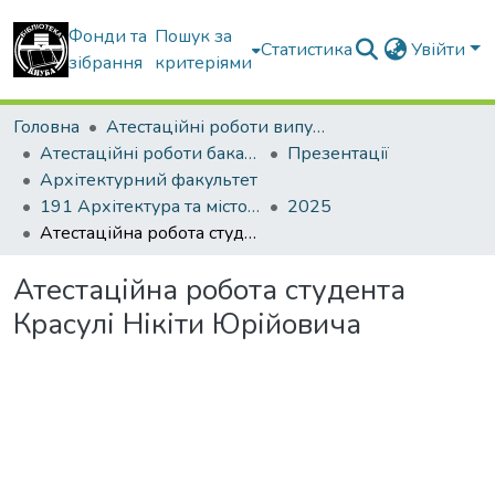
Фонди та
Пошук за
Статистика
Увійти
зібрання
критеріями
Головна
Атестаційні роботи випускників
Атестаційні роботи бакалаврів
Презентації
Архітектурний факультет
191 Архітектура та містобудування
2025
Атестаційна робота студента Красулі Нікіти Юрійовича
Атестаційна робота студента
Красулі Нікіти Юрійовича