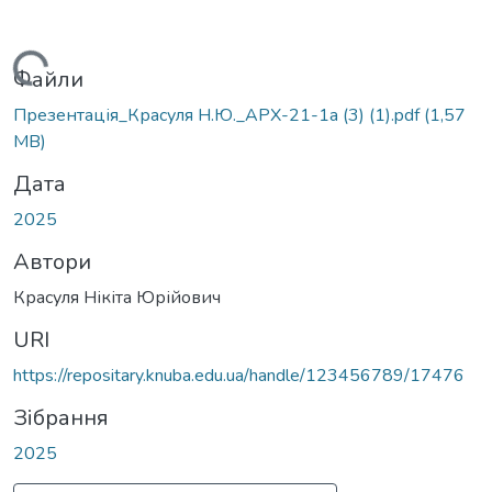
Вантажиться...
Файли
Презентація_Красуля Н.Ю._АРХ-21-1а (3) (1).pdf
(1,57
MB)
Дата
2025
Автори
Красуля Нікіта Юрійович
URI
https://repositary.knuba.edu.ua/handle/123456789/17476
Зібрання
2025