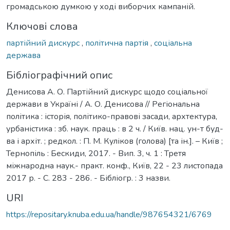
громадською думкою у ході виборчих кампаній.
Ключові слова
партійний дискурс
,
політична партія
,
соціальна
держава
Бібліографічний опис
Денисова А. О. Партійний дискурс щодо соціальної
держави в Україні / А. О. Денисова // Регіональна
політика : історія, політико-правові засади, архтектура,
урбаністика : зб. наук. праць : в 2 ч. / Київ. нац. ун-т буд-
ва і архіт. ; редкол. : П. М. Куліков (голова) [та ін.]. – Київ ;
Тернопіль : Бескиди, 2017. - Вип. 3, ч. 1 : Третя
міжнародна наук.- практ. конф., Київ, 22 - 23 листопада
2017 р. - С. 283 - 286. - Бібліогр. : 3 назви.
URI
https://repositary.knuba.edu.ua/handle/987654321/6769