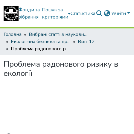
Фонди та
Пошук за
Статистика
Увійти
зібрання
критеріями
Головна
Вибрані статті з наукових збірників КНУБА
Екологічна безпека та природокористування
Вип. 12
Проблема радонового ризику в екології
Проблема радонового ризику в
екології
Вантажиться...