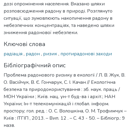
дозі опромінення населення. Вказано шляхи
розповсюдження радону в природі. Розглянуто
ситуації, що зумовлюють накопичення радону в
небезпечних концентраціях, та наведено шляхи
зниження радонової небезпеки.
Ключові слова
радіація
,
радон
,
ризик
,
протирадонові заходи
Бібліографічний опис
Проблема радонового ризику в екології / Л. В. Жук, В.
О. Васійчук, В. Є. Гончарук, С. І. Качан // Екологічна
безпека та природокористування : зб. наук. праць /
МОН України ; Київ. нац. ун-т буд-ва і архіт.; НАН
України; Ін-т телекомунікацій і глобал. інформ.
простору; гол. ред. : О. С. Волошкіна, О. М. Трофимчук –
Київ : ІТГІП , 2013. – Вип. 12 . – С. 43 - 50. – Бібліогр.: 9
назв.