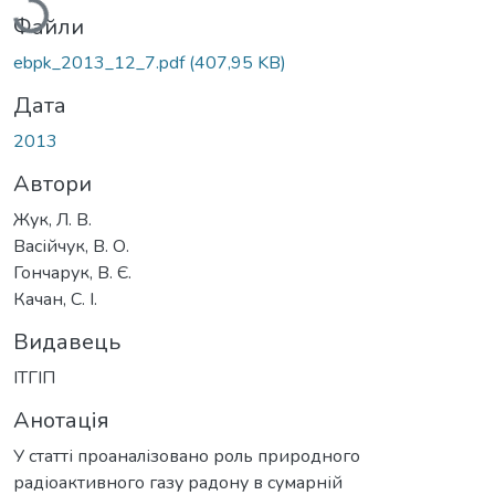
Файли
ebpk_2013_12_7.pdf
(407,95 KB)
Дата
2013
Автори
Жук, Л. В.
Васійчук, В. О.
Гончарук, В. Є.
Качан, С. І.
Видавець
ІТГІП
Анотація
У статті проаналізовано роль природного
радіоактивного газу радону в сумарній