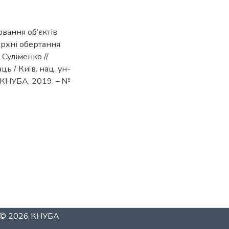
ювання об’єктів
ерхні обертання
. Суліменко //
ць / Київ. нац. ун-
 : КНУБА, 2019. – №
t © 2026
КНУБА