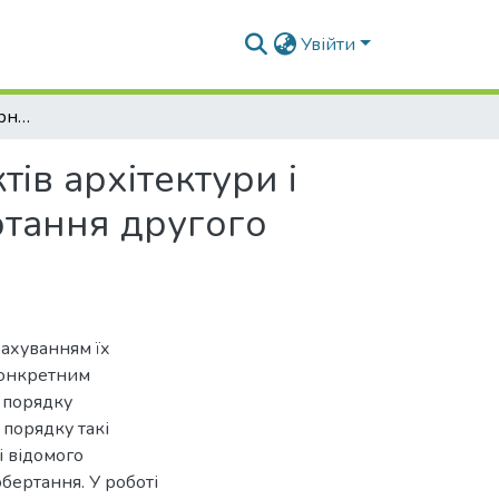
Увійти
Особливості комп’ютерного моделювання об’єктів архітектури і дизайну, до складу яких входять поверхні обертання другого порядку
ів архітектури і
ртання другого
рахуванням їх
Конкретним
 порядку
 порядку такі
і відомого
бертання. У роботі