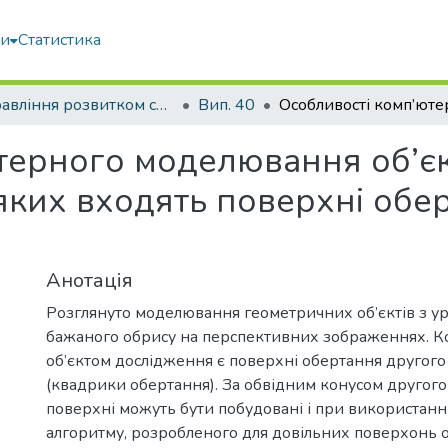
ми
Статистика
Управління розвитком складних систем
Вип. 40
ерного моделювання об’єкт
 яких входять поверхні обе
Анотація
Розглянуто моделювання геометричних об’єктів з у
бажаного обрису на перспективних зображеннях. 
об’єктом дослідження є поверхні обертання другого
(квадрики обертання). За обвідним конусом другого
поверхні можуть бути побудовані і при використанн
алгоритму, розробленого для довільних поверхонь о