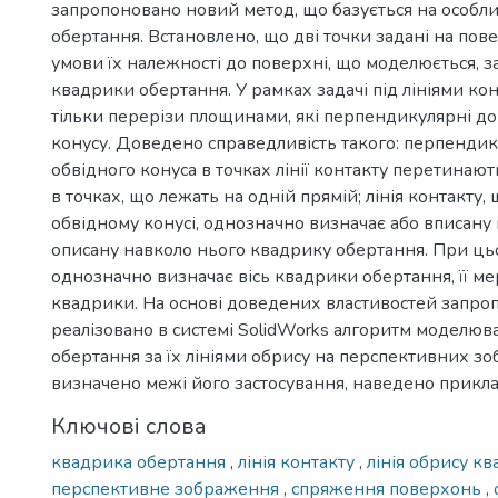
запропоновано новий метод, що базується на особл
обертання. Встановлено, що дві точки задані на пове
умови їх належності до поверхні, що моделюється, з
квадрики обертання. У рамках задачі під лініями ко
тільки перерізи площинами, які перпендикулярні до
конусу. Доведено справедливість такого: перпенди
обвідного конуса в точках лінії контакту перетинаю
в точках, що лежать на одній прямій; лінія контакту,
обвідному конусі, однозначно визначає або вписану 
описану навколо нього квадрику обертання. При ць
однозначно визначає вісь квадрики обертання, її ме
квадрики. На основі доведених властивостей запро
реалізовано в системі SolidWorks алгоритм моделю
обертання за їх лініями обрису на перспективних з
визначено межі його застосування, наведено прикла
Ключові слова
квадрика обертання
,
лінія контакту
,
лінія обрису к
перспективне зображення
,
спряження поверхонь
,