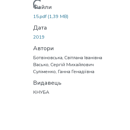
Вантажиться...
Файли
15.pdf
(1,39 MB)
Дата
2019
Автори
Ботвіновська, Світлана Іванівна
Васько, Сергій Михайлович
Суліменко, Ганна Генадіївна
Видавець
КНУБА