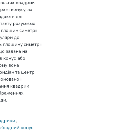
ивостях квадрик
рхні конусу, за
адають дві
нтакту розуміємо
 площин симетрії
куляри до
ть площину симетрії
 що задана на
в конус, або
ому вона
ридіан та центр
поновано і
вання квадрик
ображеннях,
ди.
вадрики
,
обвідний конус