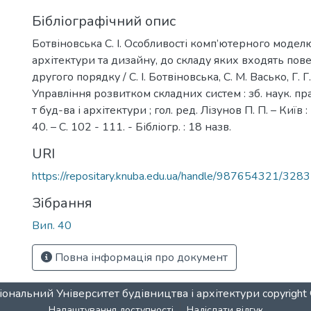
Бібліографічний опис
Ботвіновська С. І. Особливості комп’ютерного модел
архітектури та дизайну, до складу яких входять пов
другого порядку / С. І. Ботвіновська, С. М. Васько, Г. Г
Управління розвитком складних систем : зб. наук. пра
т буд-ва і архітектури ; гол. ред. Лізунов П. П. – Київ
40. – С. 102 - 111. - Бібліогр. : 18 назв.
URI
https://repositary.knuba.edu.ua/handle/987654321/3283
Зібрання
Вип. 40
Повна інформація про документ
ональний Університет будівництва і архітектури
copyrigh
Налаштування доступності
Надіслати відгук