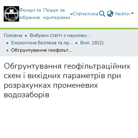
Фонди та
Пошук за
Статистика
Увійти
зібрання
критеріями
Головна
Вибрані статті з наукових збірників КНУБА
Екологічна безпека та природокористування
Вип. 18(2)
Обгрунтування геофільтраційних схем і вихідних параметрів при розрахунках променевих водозаборів
Обгрунтування геофільтраційних
схем і вихідних параметрів при
розрахунках променевих
водозаборів