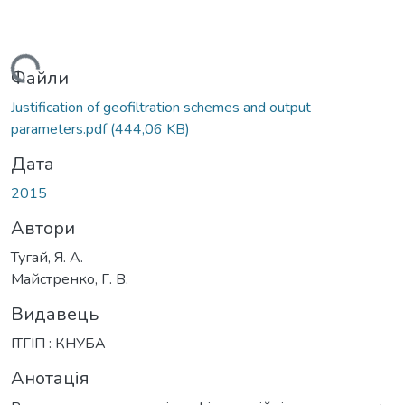
антажиться...
Файли
Justification of geofiltration schemes and output
parameters.pdf
(444,06 KB)
Дата
2015
Автори
Тугай, Я. А.
Майстренко, Г. В.
Видавець
ІТГІП : КНУБА
Анотація