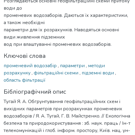
Розглядаються основні геофільтраційні схеми притоку
води до
променевих водозаборів. Даються їх характеристики,
а також необхідні
параметри для їх розрахунків. Наводяться основні
види живлення підземних
вод при влаштуванні променевих водозаборів.
Ключові слова
променевий водозабір
,
параметри
,
методи
розрахунку
,
фільтраційні схеми
,
підземні води
,
область фільтрації
Бібліографічний опис
Тугай Я. А. Обгрунтування геофільтраційних схем і
вихідних параметрів при розрахунках променевих
водозаборів / Я. А. Тугай, Г. В. Майстренко. // Екологічна
безпека та природокористування : зб. наук. праць / Ін-т
телекомунікацій і глоб. інформ. простору, Київ. нац. ун-