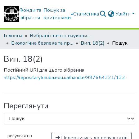
Фонди та
Пошук за
Статистика
Увійти
зібрання
критеріями
Головна
Вибрані статті з наукових збірників КНУБА
Екологічна безпека та природокористування
Вип. 18(2)
Пошук
Вип. 18(2)
Постійний URI для цього зібрання
https://repositary.knuba.edu.ua/handle/987654321/132
Переглянути
результатів
Повернутись до результатів