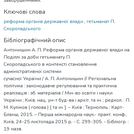
заворушеннями.
Ключові слова
реформа органів державної влади
,
гетьманат П.
Скоропадського
Бібліографічний опис
Антонишин А. П. Реформа органів державної влади на
Поділлі за доби гетьманату П.
Скоропадського в контексті становлення
адміністративної системи
сучасної України / А. П. Антонишин // Регіональна
політика : законодавче регулювання та практична
реалізація : зб. матеріалів / Мін-во освіти і науки
України ; Київ. нац. ун-т буд-ва і архіт. та ін. ; редкол. : П.
М. Куліков ( голова ) [ та ін. ]. – Київ ; Тернопіль : Карт-
Бланш, 2015. – Перша міжнародна наук.- практ. конф.,
Київ, 24-25 листопада 2015 р. - С. 299-305. - Бібліогр. :
19 назв.