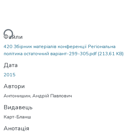
ься...
Файли
420 Збірник матеріалів конференції Регіональна
політика остаточний варіант-299-305.pdf
(213,61 KB)
Дата
2015
Автори
Антонишин, Андрій Павлович
Видавець
Карт-Бланш
Анотація