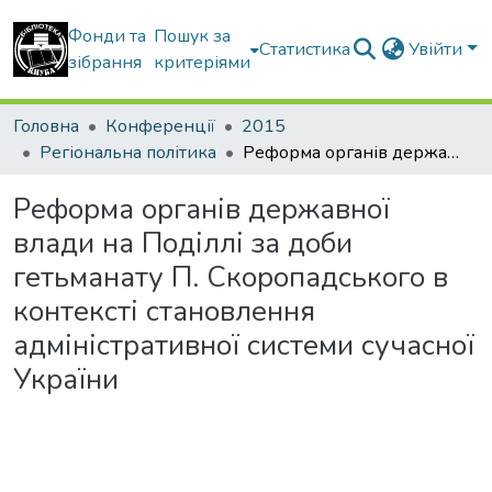
Фонди та
Пошук за
Статистика
Увійти
зібрання
критеріями
Головна
Конференції
2015
Регіональна політика
Реформа органів державної влади на Поділлі за доби гетьманату П. Скоропадського в контексті становлення адміністративної системи сучасної України
Реформа органів державної
влади на Поділлі за доби
гетьманату П. Скоропадського в
контексті становлення
адміністративної системи сучасної
України