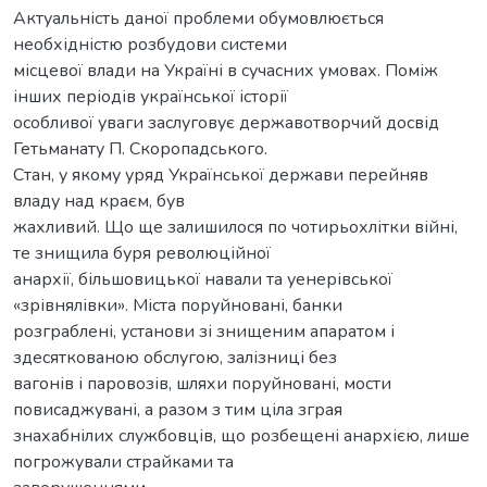
Актуальність даної проблеми обумовлюється
необхідністю розбудови системи
місцевої влади на Україні в сучасних умовах. Поміж
інших періодів української історії
особливої уваги заслуговує державотворчий досвід
Гетьманату П. Скоропадського.
Стан, у якому уряд Української держави перейняв
владу над краєм, був
жахливий. Що ще залишилося по чотирьохлітки війні,
те знищила буря революційної
анархії, більшовицької навали та уенерівської
«зрівнялівки». Міста поруйновані, банки
розграблені, установи зі знищеним апаратом і
здесяткованою обслугою, залізниці без
вагонів і паровозів, шляхи поруйновані, мости
повисаджувані, а разом з тим ціла зграя
знахабнілих службовців, що розбещені анархією, лише
погрожували страйками та