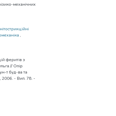
фізико-механічних
нітострикційні
омеханіка
,
цій феритів з
ьга // Опір
 ун-т буд-ва та
 2006. - Вип. 78. -