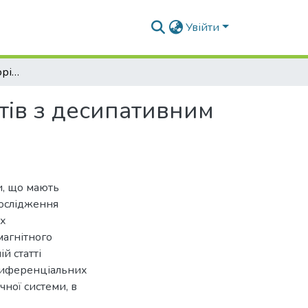
Увійти
До лінеаризованої теорії магнітоскрикцій феритів з десипативним феромагнітним резонансом
тів з десипативним
и, що мають
дослідження
их
магнітного
й статті
диференціальних
чної системи, в