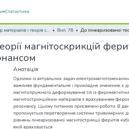
ми
Статистика
Опір матеріалів і теорія споруд
Вип. 78
еорії магнітоскрикцій фери
онансом
Анотація
Одними із актуальних задач електромагнітомеханік
важливе фундаментальне і прикладне значення, є 
магнітопружного деформування тіл із феримагнітн
магнітострикційних матеріалів з врахуванням феро
резонансу. Цьому питанню присвячені роботи. В дані
пропонується перетворення системи тривимірних 
рівнянь лінеаризованої магнітострикції феритів кубі
якій враховується