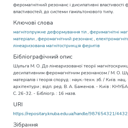
феромагнітний резонанс і дисипативні властивості 
властивостей, до системи гамільтонового типу.
Ключові слова
магнітопружне деформування тіл
,
феримагнітні маг
матеріали
,
феромагнітний резонанс
,
електромагніт
лінеаризована магнітострикція феритів
Бібліографічний опис
Шульга М. О. До лінеаризованої теорії магнітоскрик
десипативним феромагнітним резонансом / М. О. Шул
матеріалів і теорія споруд : наук.-техн. зб. / Київ. нац.
архітектури ; відп. ред. В. А. Баженов. - Київ : КНУБА,
С. 26-32. - Бібліогр. : 16 назв.
URI
https://repositary.knuba.edu.ua/handle/987654321/4432
Зібрання