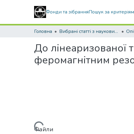
Фонди та зібрання
Пошук за критерія
Головна
Вибрані статті з наукових збірників КНУБА
До лінеаризованої т
феромагнітним рез
Файли