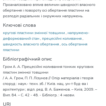
Проаналізовано вплив величин швидкості власного
обертання і повороту осі обертання пластини на
розподіл радіальних і окружних напружень.
Ключові слова
кругові пластини змінної товщини
,
напружено-
деформований стан
,
прецесійні коливання
,
швидкость власного обертання
,
ось обертання
пластини
Бібліографічний опис
Гром А. А. Прецесійні коливання тонких кругових
пластин змінної товщини
/ А. А. Гром, П. П. Лізунов // Опір матеріалів і теорія
споруд : наук.- техн. зб. / Київ. нац. ун-т буд-ва і
архітектури ; відп. ред. В. А. Баженов. – Київ, 2009. –
Вип. 84. – С. 42 - 48. - Бібліогр. : 4 назви.
URI