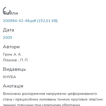
Вантажиться...
Файли
200984-42-48.pdf
(192,01 KB)
Дата
2009
Автори
Гром, А. А.
Лізунов ., П. П.
Видавець
КНУБА
Анотація
Виконано дослідження напружено-деформованого
стану і прецесійних коливань тонких кругових пластин
змінної товщини при складному обертанні.