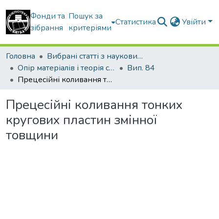
Фонди та
Пошук за
Статистика
Увійти
зібрання
критеріями
Головна
Вибрані статті з наукових збірників КНУБА
Опір матеріалів і теорія споруд
Вип. 84
Прецесійні коливання тонких кругових пластин змінної товщини
Прецесійні коливання тонких
кругових пластин змінної
товщини