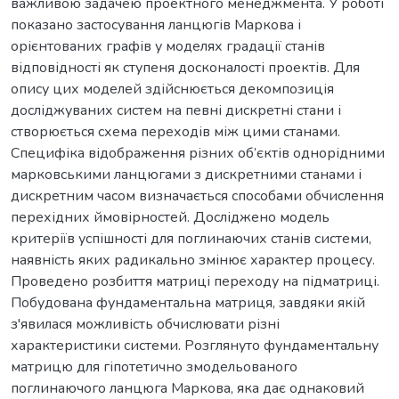
важливою задачею проектного менеджмента. У роботі
показано застосування ланцюгів Маркова і
орієнтованих графів у моделях градації станів
відповідності як ступеня досконалості проектів. Для
опису цих моделей здійснюється декомпозиція
досліджуваних систем на певні дискретні стани і
створюється схема переходів між цими станами.
Специфіка відображення різних об’єктів однорідними
марковськими ланцюгами з дискретними станами і
дискретним часом визначається способами обчислення
перехідних ймовірностей. Досліджено модель
критеріїв успішності для поглинаючих станів системи,
наявність яких радикально змінює характер процесу.
Проведено розбиття матриці переходу на підматриці.
Побудована фундаментальна матриця, завдяки якій
з'явилася можливість обчислювати різні
характеристики системи. Розглянуто фундаментальну
матрицю для гіпотетично змодельованого
поглинаючого ланцюга Маркова, яка дає однаковий