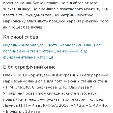
прогноз на майбутнє незалежно від абсолютного
значення часу, що пройшов з початкового моменту. Ця
властивість фундаментальної матриці ілюструє
марковську властивість процесу, характеризуючи його
як процес без післядії.
Ключові слова
модель критеріїв успішності
,
марковський ланцюг
,
поглинаючий стан системи
,
канонічний вид
,
фундаментальна матриця
Бібліографічний опис
Олех Т. М. Використування дискретних і неперервних
марківських ланцюгів для поглинаючих станів системи
/ Т. М. Олех, Ю. С. Барчанова, В. Ю. Васильєва //
Управління розвитком складних систем : зб. наук.
праць / Київ. нац. ун-т буд-ва і архітектури ; гол. ред.
Лізунов П. П. – Київ : КНУБА, 2016. – № 25. – С. 40 - 45.
- Бібліогр. : 18 назв.