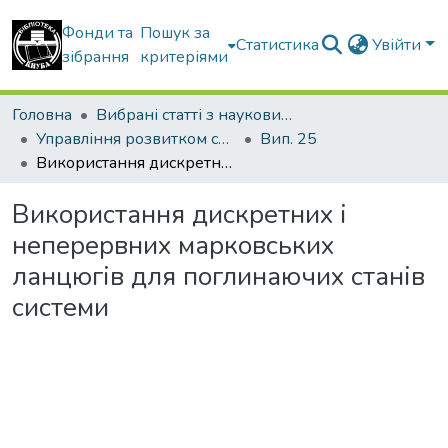
Фонди та
Пошук за
Статистика
Увійти
зібрання
критеріями
Головна
Вибрані статті з наукових збірників КНУБА
Управління розвитком складних систем
Вип. 25
Використання дискретних і неперервних марковських ланцюгів для поглинаючих станів системи
Використання дискретних і
неперервних марковських
ланцюгів для поглинаючих станів
системи