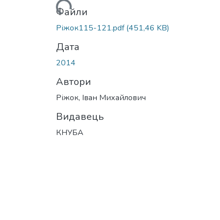
Вантажиться...
Файли
Ріжок115-121.pdf
(451,46 KB)
Дата
2014
Автори
Ріжок, Іван Михайлович
Видавець
КНУБА