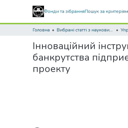
Фонди та зібрання
Пошук за критерія
Головна
Вибрані статті з наукових збірників КНУБА
Інноваційний інстру
банкрутства підприє
проекту