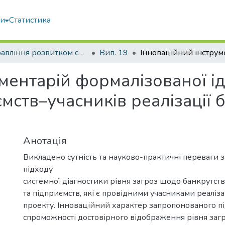
ми
Статистика
Управління розвитком складних систем
Вип. 19
ментарій формалізованої ід
мств–учасників реалізації 
Анотація
Викладено сутність та науково-практичні переваги
підходу
системної діагностики рівня загроз щодо банкрутств
та підприємств, які є провідними учасниками реаліза
проекту. Інноваційний характер запропонованого пі
спроможності достовірного відображення рівня заг