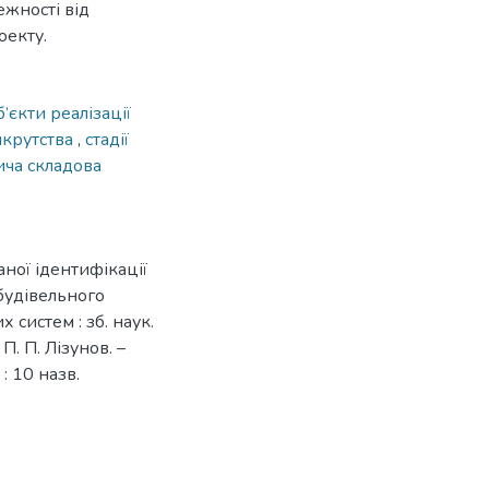
ежності від
оекту.
б’єкти реалізації
нкрутства
,
стадії
ча складова
аної ідентифікації
 будівельного
 систем : зб. наук.
 П. П. Лізунов. –
 : 10 назв.