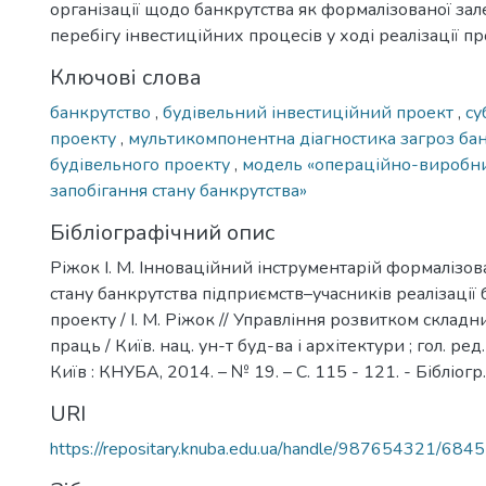
організації щодо банкрутства як формалізованої зал
перебігу інвестиційних процесів у ході реалізації пр
Ключові слова
банкрутство
,
будівельний інвестиційний проект
,
су
проекту
,
мультикомпонентна діагностика загроз ба
будівельного проекту
,
модель «операційно-виробни
запобігання стану банкрутства»
Бібліографічний опис
Ріжок І. М. Інноваційний інструментарій формалізов
стану банкрутства підприємств–учасників реалізації
проекту / І. М. Ріжок // Управління розвитком складних
праць / Київ. нац. ун-т буд-ва і архітектури ; гол. ред.
Київ : КНУБА, 2014. – № 19. – С. 115 - 121. - Бібліогр.
URI
https://repositary.knuba.edu.ua/handle/987654321/6845