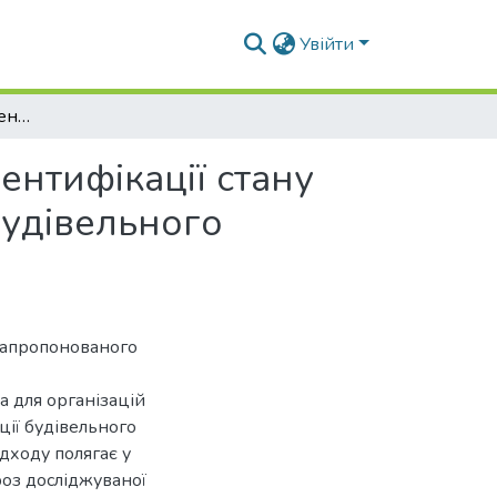
Увійти
Інноваційний інструментарій формалізованої ідентифікації стану банкрутства підприємств–учасників реалізації будівельного проекту
ентифікації стану
будівельного
 запропонованого
а для організацій
ції будівельного
дходу полягає у
роз досліджуваної