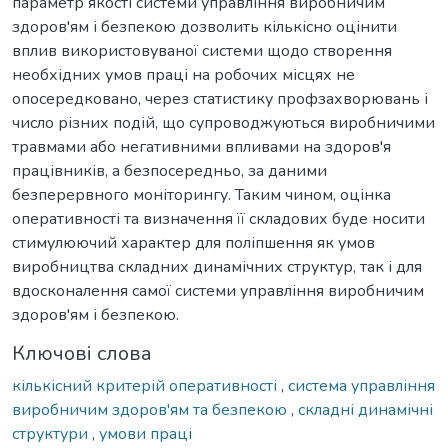
параметр якості системи управління виробничим
здоров'ям і безпекою дозволить кількісно оцінити
вплив використовуваної системи щодо створення
необхідних умов праці на робочих місцях не
опосередковано, через статистику профзахворювань і
число різних подій, що супроводжуються виробничими
травмами або негативними впливами на здоров'я
працівників, а безпосередньо, за даними
безперервного моніторингу. Таким чином, оцінка
оперативності та визначення її складових буде носити
стимулюючий характер для поліпшення як умов
виробництва складних динамічних структур, так і для
вдосконалення самої системи управління виробничим
здоров'ям і безпекою.
Ключові слова
кількісний критерій оперативності
,
система управління
виробничим здоров'ям та безпекою
,
складні динамічні
структури
,
умови праці