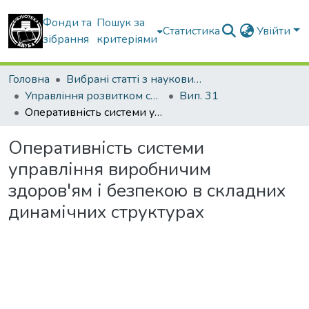
Фонди та
Пошук за
Статистика
Увійти
зібрання
критеріями
Головна
Вибрані статті з наукових збірників КНУБА
Управління розвитком складних систем
Вип. 31
Оперативність системи управління виробничим здоров'ям і безпекою в складних динамічних структурах
Оперативність системи
управління виробничим
здоров'ям і безпекою в складних
динамічних структурах