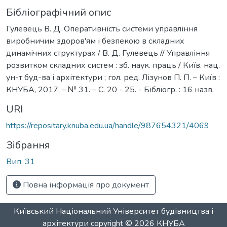
Бібліографічний опис
Гулевець В. Д. Оперативність системи управління
виробничим здоров'ям і безпекою в складних
динамічних структурах / В. Д. Гулевець // Управління
розвитком складних систем : зб. наук. праць / Київ. нац.
ун-т буд-ва і архітектури ; гол. ред. Лізунов П. П. – Київ :
КНУБА, 2017. – № 31. – С. 20 - 25. - Бібліогр. : 16 назв.
URI
https://repositary.knuba.edu.ua/handle/987654321/4069
Зібрання
Вип. 31
Повна інформація про документ
Київський Національний Університет будівництва і
архітектури
copyright © 2026
КНУБА