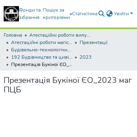
Фонди та
Пошук за
Статистика
Увійти
зібрання
критеріями
Головна
Атестаційні роботи випускників
Атестаційні роботи магістрів
Презентації
Будівельно-технологічний факультет
192 Будівництво та цивільна інженерія. Технології будівельних конструкцій, виробів і матеріалів
2023
Презентація Букіної ЄО_2023 маг ПЦБ
Презентація Букіної ЄО_2023 маг
ПЦБ