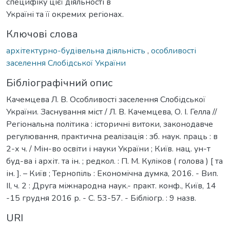
специфіку цієї діяльності в
Україні та її окремих регіонах.
Ключові слова
архітектурно-будівельна діяльність
,
особливості
заселення Слобідської України
Бібліографічний опис
Качемцева Л. В. Особливості заселення Слобідської
України. Заснування міст / Л. В. Качемцева, О. І. Гелла //
Регіональна політика : історичні витоки, законодавче
регулювання, практична реалізація : зб. наук. праць : в
2-х ч. / Мін-во освіти і науки України ; Київ. нац. ун-т
буд-ва і архіт. та ін. ; редкол. : П. М. Куліков ( голова ) [ та
ін. ]. – Київ ; Тернопіль : Економічна думка, 2016. - Вип.
ІІ, ч. 2 : Друга міжнародна наук.- практ. конф., Київ, 14
-15 грудня 2016 р. - С. 53-57. - Бібліогр. : 9 назв.
URI