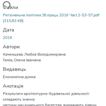
ься...
Файли
Регіональна політика Зб.праць 2016 Част.2-53-57.pdf
(315,83 KB)
Дата
2016
Автори
Качемцева, Любов Володимирівна
Гелла, Олена Іванівна
Видавець
Економічна думка
Анотація
Результати архітектурно-будівельної діяльності
складають значну
частину національного багатства, виражають рівень