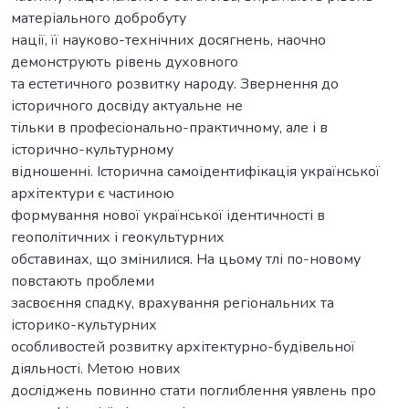
матеріального добробуту
нації, її науково-технічних досягнень, наочно
демонструють рівень духовного
та естетичного розвитку народу. Звернення до
історичного досвіду актуальне не
тільки в професіонально-практичному, але і в
історично-культурному
відношенні. Історична самоідентифікація української
архітектури є частиною
формування нової української ідентичності в
геополітичних і геокультурних
обставинах, що змінилися. На цьому тлі по-новому
повстають проблеми
засвоєння спадку, врахування регіональних та
історико-культурних
особливостей розвитку архітектурно-будівельної
діяльності. Метою нових
досліджень повинно стати поглиблення уявлень про