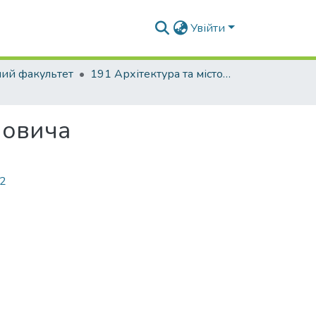
Увійти
ний факультет
191 Архітектура та містобудування. Містобудування. Архітектурно-містобудівне проектування
йовича
62