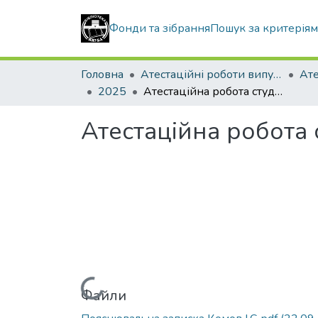
Фонди та зібрання
Пошук за критерія
Головна
Атестаційні роботи випускників
2025
Атестаційна робота студента Комова Іллі Сергійовича
Атестаційна робота 
Вантажиться...
Файли