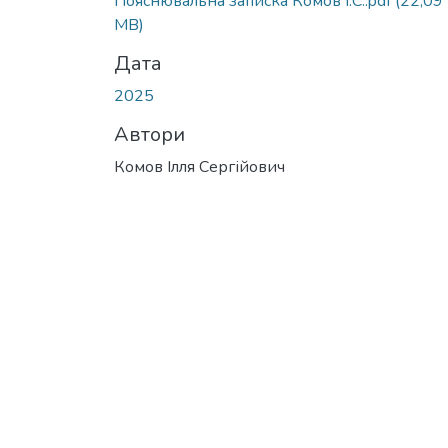
Пояснювальна записка Комов І.С..pdf
(22,09
MB)
Дата
2025
Автори
Комов Ілля Сергійович